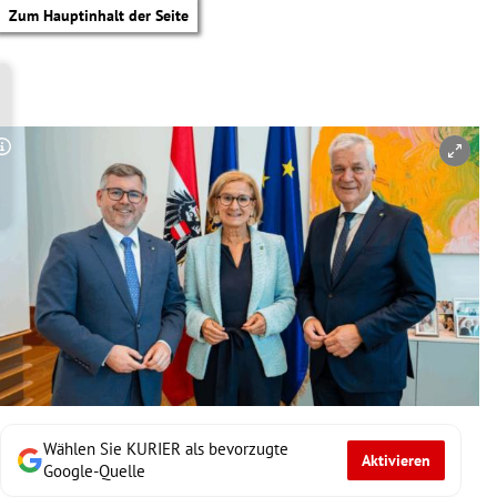
Zum Hauptinhalt der Seite
Copyright-Hinweis öffnen/schließen
Wählen Sie KURIER als bevorzugte
Aktivieren
tik Untermenü
Google-Quelle