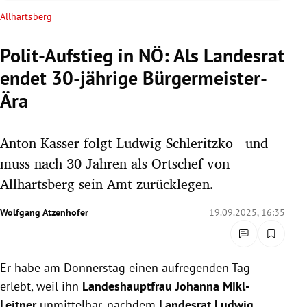
rreich Untermenü
Allhartsberg
rt Untermenü
Polit-Aufstieg in NÖ: Als Landesrat
endet 30-jährige Bürgermeister-
schaft Untermenü
Ära
s Untermenü
Anton Kasser folgt Ludwig Schleritzko - und
zeit Untermenü
muss nach 30 Jahren als Ortschef von
undheit Untermenü
Allhartsberg sein Amt zurücklegen.
tur Untermenü
Wolfgang Atzenhofer
19.09.2025, 16:35
nung Untermenü
Er habe am Donnerstag einen aufregenden Tag
lität Untermenü
erlebt, weil ihn
Landeshauptfrau Johanna Mikl-
Leitner
unmittelbar, nachdem
Landesrat Ludwig