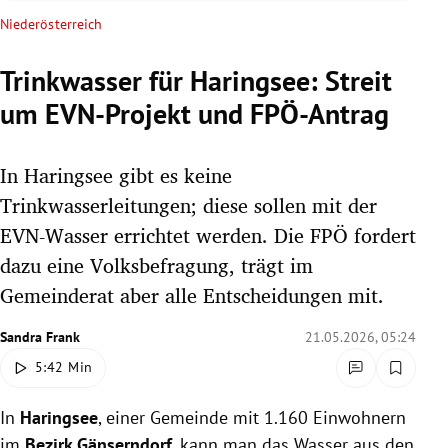
rreich Untermenü
Niederösterreich
rt Untermenü
Trinkwasser für Haringsee: Streit
um EVN-Projekt und FPÖ-Antrag
schaft Untermenü
s Untermenü
In Haringsee gibt es keine
Trinkwasserleitungen; diese sollen mit der
zeit Untermenü
EVN-Wasser errichtet werden. Die FPÖ fordert
dazu eine Volksbefragung, trägt im
undheit Untermenü
Gemeinderat aber alle Entscheidungen mit.
tur Untermenü
Sandra Frank
21.05.2026, 05:24
nung Untermenü
5:42 Min
lität Untermenü
In
Haringsee
, einer Gemeinde mit 1.160 Einwohnern
im
Bezirk Gänserndorf
, kann man das Wasser aus den