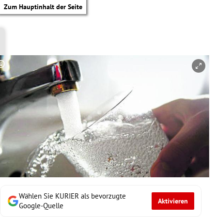
Zum Hauptinhalt der Seite
Copyright-Hinweis öffnen/schließen
Wählen Sie KURIER als bevorzugte
Aktivieren
tik Untermenü
Google-Quelle