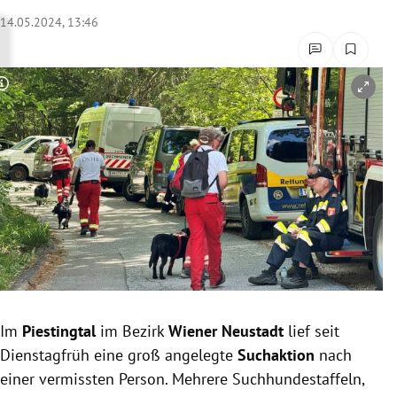
rreich Untermenü
14.05.2024, 13:46
rt Untermenü
Copyright-Hinweis öffnen/schließen
schaft Untermenü
s Untermenü
zeit Untermenü
undheit Untermenü
tur Untermenü
nung Untermenü
Im
Piestingtal
im Bezirk
Wiener Neustadt
lief seit
Dienstagfrüh eine groß angelegte
Suchaktion
nach
lität Untermenü
einer vermissten Person. Mehrere Suchhundestaffeln,