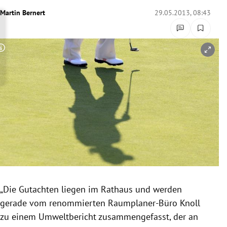
rreich Untermenü
Martin Bernert
29.05.2013, 08:43
rt Untermenü
Copyright-Hinweis öffnen/schließen
schaft Untermenü
s Untermenü
zeit Untermenü
undheit Untermenü
tur Untermenü
nung Untermenü
„Die Gutachten liegen im Rathaus und werden
gerade vom renommierten Raumplaner-Büro
Knoll
lität Untermenü
zu einem
Umweltbericht
zusammengefasst, der an