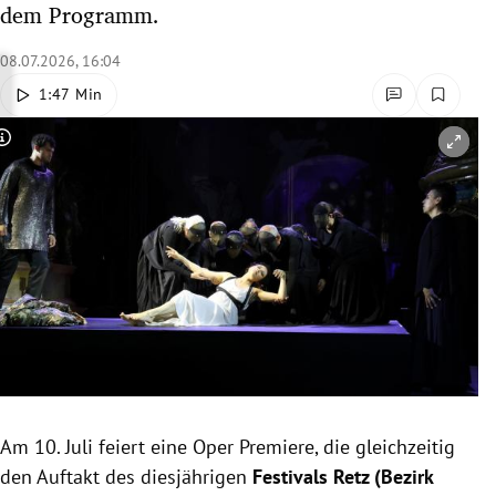
dem Programm.
rreich Untermenü
08.07.2026, 16:04
rt Untermenü
1:47 Min
schaft Untermenü
Copyright-Hinweis öffnen/schließen
s Untermenü
zeit Untermenü
undheit Untermenü
tur Untermenü
nung Untermenü
Am 10. Juli feiert eine Oper Premiere, die gleichzeitig
lität Untermenü
den Auftakt des diesjährigen
Festivals Retz (Bezirk