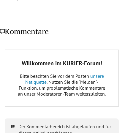
:
„Glaube, Hoffnung und Widerstand“:
Kommentare
Wanderung zum Heiligen Stein:
RETZitativ Sound Ritual“:
„Sinfonia de Carnaval“:
Ogeltour Louka – Vrbovec – Pulkau:
25. Juli,
10.30 Uhr bis ca. 16 Uhr, Treffpunkt
Stadtpfarrkirche Retz
Ein Besuch ist auch mit einem Einzelticket
für Pulkau möglich (25. Juli, 15 Uhr in