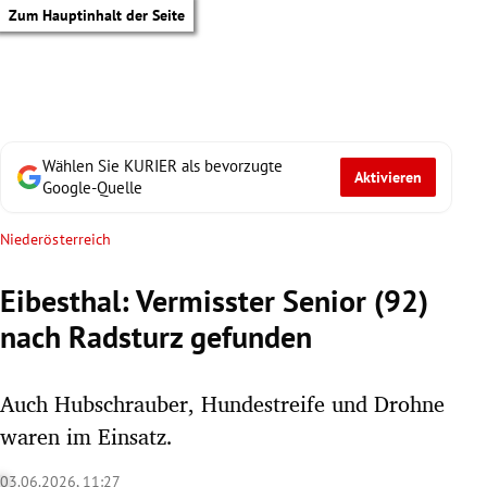
Zum Hauptinhalt der Seite
Wählen Sie KURIER als bevorzugte
Aktivieren
Google-Quelle
Niederösterreich
Eibesthal: Vermisster Senior (92)
nach Radsturz gefunden
Auch Hubschrauber, Hundestreife und Drohne
waren im Einsatz.
tik Untermenü
03.06.2026, 11:27