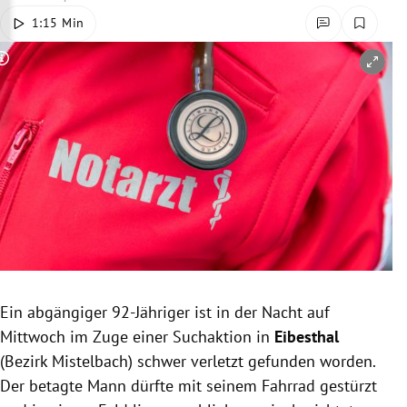
rreich Untermenü
1:15 Min
rt Untermenü
Copyright-Hinweis öffnen/schließen
schaft Untermenü
s Untermenü
zeit Untermenü
undheit Untermenü
tur Untermenü
Ein abgängiger 92-Jähriger ist in der Nacht auf
nung Untermenü
Mittwoch im Zuge einer Suchaktion in
Eibesthal
(Bezirk Mistelbach) schwer verletzt gefunden worden.
lität Untermenü
Der betagte Mann dürfte mit seinem Fahrrad gestürzt