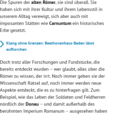
Die Spuren der
Militärpräsenz nördlich der Donau und macht sie für
alten Römer
, sie sind überall. Sie
den Tourismus erlebbar.
haben sich mit ihrer Kultur und ihrem Lebensstil in
Die Donau war keine strikte Grenze, sondern
unserem Alltag verewigt, sich aber auch mit
ermöglichte Austausch zwischen Römern und
imposanten Stätten wie
Carnuntum
ein historisches
germanischen Stämmen.
Erbe gesetzt.
Das Projekt zielt auf interaktive Themenwege und
ein grenzüberschreitendes Tourismuskonzept bis
Klang ohne Grenzen: Beethovenhaus Baden lässt
2028 ab.
aufhorchen
Doch trotz aller Forschungen und Fundstücke, die
bereits entdeckt wurden – wer glaubt, alles über die
Römer zu wissen, der irrt. Noch immer geben sie der
Wissenschaft Rätsel auf, noch immer werden neue
Aspekte entdeckt, die es zu hinterfragen gilt. Zum
Beispiel, wie das Leben der Soldaten und Feldherren
nördlich der
Donau
– und damit außerhalb des
berühmten Imperium Romanum – ausgesehen haben