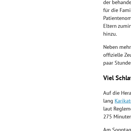
der behande
für die Fam
Patienteno
Eltern zumin
hinzu.
Neben mehr 
offizielle 
paar Stunden
Viel Schla
Auf die Her
lang
Karika
laut Reglem
275 Minuten,
Am Sonntag 