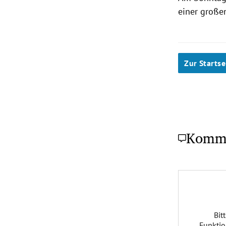
einer große
Zur Startse
Komm