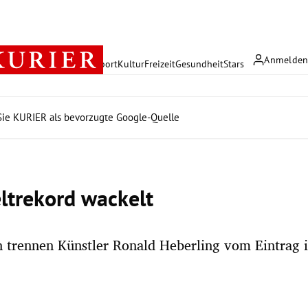
Anmelde
rreich
Politik
Wirtschaft
Sport
Kultur
Freizeit
Gesundheit
Stars
ie KURIER als bevorzugte Google-Quelle
ltrekord wackelt
 trennen Künstler Ronald Heberling vom Eintrag 