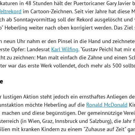
ikaturen
in 48 Stunden hält der Puertoricaner
Gary Javier
b
eltrekord
im Cartoon-Zeichnen. Seit vier Jahre hat diese
ch ab Sonntagvormittag soll der Rekord ausgelöscht und 
o" Heberling weiter nach oben korrigiert werden. Das Ziel
m neun Uhr nahm er den Pinsel in die Hand und zeichnete
erste Opfer: Landesrat
Karl Wilfing
. "
Gustav Peichl
hat mir 
icht zu zeichnen: Man malt einfach die Zähne und einen Sc
ter war das erste Werk vollendet, doch mehr als 500 sollt
fe
r lustigen Aktion steht jedoch ein ernsthaftes Anliegen de
unstaktion möchte Heberling auf die
Ronald McDonald
Ki
machen und diese begünstigen. Der gemeinnützige Verein
sterreich
(in
Wien
,
Graz
,
Innsbruck
und
Salzburg
), die Jahr
ilien mit kranken Kindern zu einem "Zuhause auf Zeit" ga