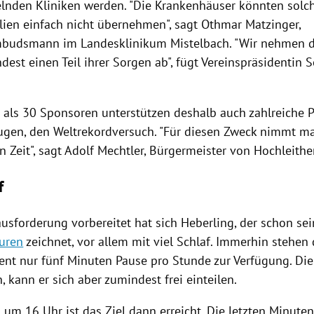
lnden Kliniken werden. "Die Krankenhäuser könnten solc
ilien einfach nicht übernehmen", sagt
Othmar Matzinger
,
mbudsmann im Landesklinikum
Mistelbach
. "Wir nehmen 
dest einen Teil ihrer Sorgen ab", fügt Vereinspräsidentin
S
als 30 Sponsoren unterstützen deshalb auch zahlreiche P
Zeugen, den Weltrekordversuch. "Für diesen Zweck nimmt ma
 Zeit", sagt
Adolf Mechtler
, Bürgermeister von Hochleithe
f
ausforderung vorbereitet hat sich Heberling, der schon se
turen
zeichnet, vor allem mit viel Schlaf. Immerhin stehen
ent nur fünf Minuten Pause pro Stunde zur Verfügung. Die
 kann er sich aber zumindest frei einteilen.
um 16 Uhr ist das Ziel dann erreicht. Die letzten Minute