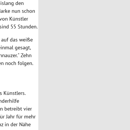
islang den
 Marke nun schon
von Künstler
 sind 55 Stunden.
 auf das weiße
einmal gesagt,
hnauzer." Zehn
en noch folgen.
s Künstlers.
nderhilfe
 betreibt vier
 für Jahr für mehr
nz in der Nähe