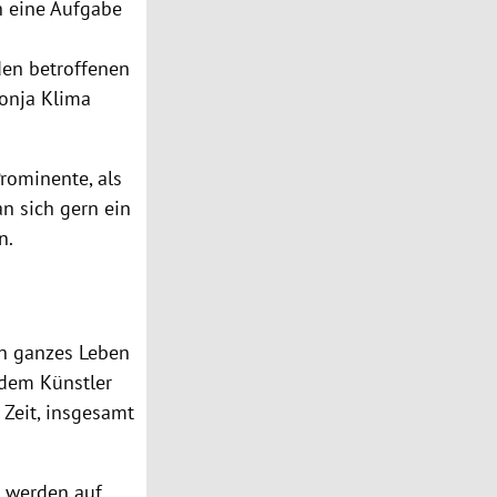
h eine Aufgabe
den betroffenen
onja Klima
rominente, als
n sich gern ein
n.
in ganzes Leben
 dem Künstler
 Zeit, insgesamt
n werden auf