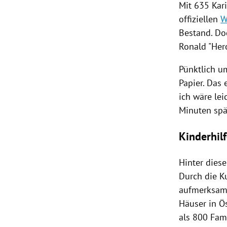
Mit 635
Kar
offiziellen
W
Bestand. Do
Ronald "Her
Pünktlich u
Papier. Das 
ich wäre le
Minuten spä
Kinderhil
Hinter diese
Durch die K
aufmerksam 
Häuser in
Ö
als 800 Fam