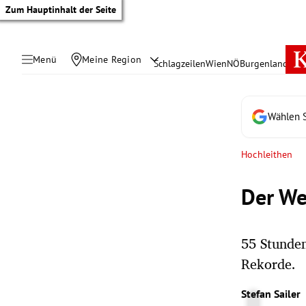
Zum Hauptinhalt der Seite
Menü
Meine Region
Schlagzeilen
Wien
NÖ
Burgenland
Öste
Wählen S
Hochleithen
Der We
55 Stunden
Rekorde.
tik Untermenü
Stefan Sailer
rreich Untermenü