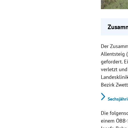
Zusamm
Bei ei
Der Zusamm
kamen 
Die Kol
Allentsteig
Franz-J
gefordert. E
Die Bah
verletzt un
Rettung
Landesklini
Bezirk Zwett
Sechsjähr
Die folgens
einem ÖBB-S