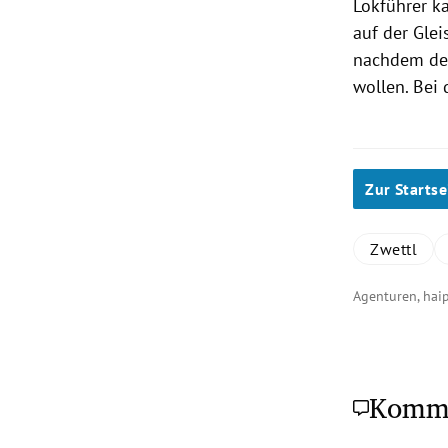
Lokführer k
auf der Gle
nachdem der
wollen. Bei
Zur Startse
Zwettl
Agenturen, ha
Komm