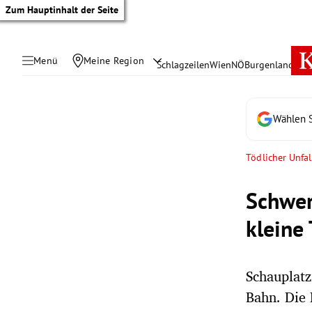
Zum Hauptinhalt der Seite
Menü
Meine Region
Schlagzeilen
Wien
NÖ
Burgenland
Öste
Wählen S
Tödlicher Unfal
Schwer
kleine 
Schauplatz
tik Untermenü
Bahn. Die 
rreich Untermenü