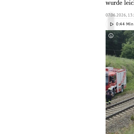
wurde leic
rt Untermenü
07.06.2026, 13
0:44 Min
schaft Untermenü
Copyright-
s Untermenü
zeit Untermenü
undheit Untermenü
tur Untermenü
nung Untermenü
lität Untermenü