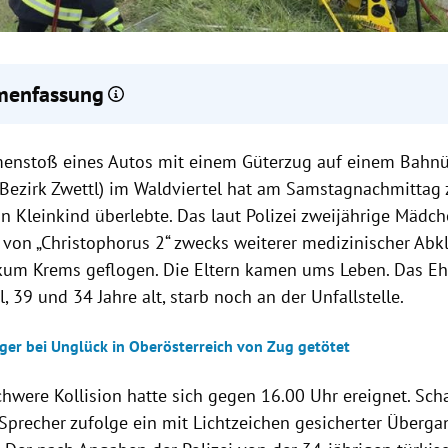
enfassung
nem Zusammenstoß zwischen einem Auto und einem Güterzug bei A
enstoß eines Autos mit einem Güterzug auf einem Bahn
zwei Erwachsene ums Leben, ein Kleinkind überlebte.
lision ereignete sich an einem mit Lichtzeichen gesicherten Bahn
 (Bezirk Zwettl) im Waldviertel hat am Samstagnachmittag
osefs-Bahn; das Kind wurde per Hubschrauber ins Krankenhaus g
in Kleinkind überlebte. Das laut Polizei zweijährige Mädc
nstrecke war rund drei Stunden gesperrt, zahlreiche Einsatzkräft
d von „Christophorus 2“ zwecks weiterer medizinischer Abk
 und Polizei waren vor Ort.
kum Krems geflogen. Die Eltern kamen ums Leben. Das E
l, 39 und 34 Jahre alt, starb noch an der Unfallstelle.
iger bei Unglück in Oberösterreich von Zug getötet
chwere Kollision hatte sich gegen 16.00 Uhr ereignet. Sch
precher zufolge ein mit Lichtzeichen gesicherter Überga