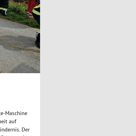
te-Maschine
eit auf
ndernis. Der