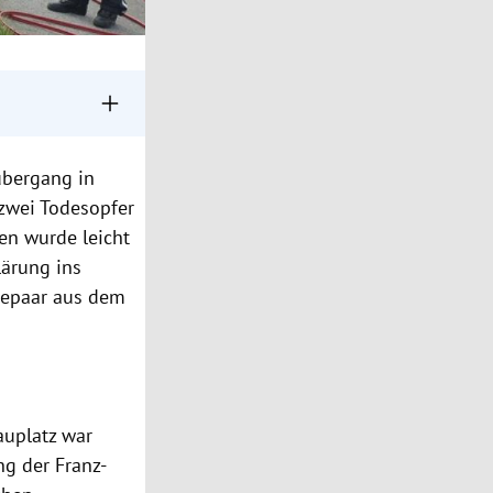
llentsteig
übergang in
übergang der
 zwei Todesopfer
ebracht.
hen wurde leicht
e von Feuerwehr,
lärung ins
hepaar aus dem
auplatz war
ng der Franz-