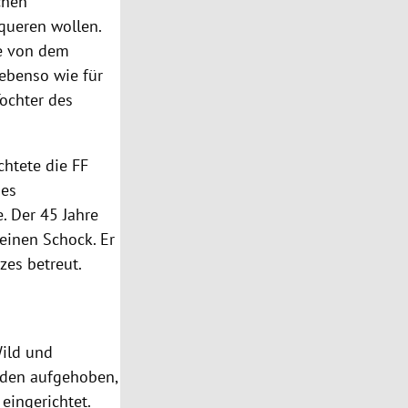
chen
 queren wollen.
de von dem
ebenso wie für
Tochter des
htete die FF
des
e. Der 45 Jahre
 einen Schock. Er
zes betreut.
Wild und
nden aufgehoben,
eingerichtet.