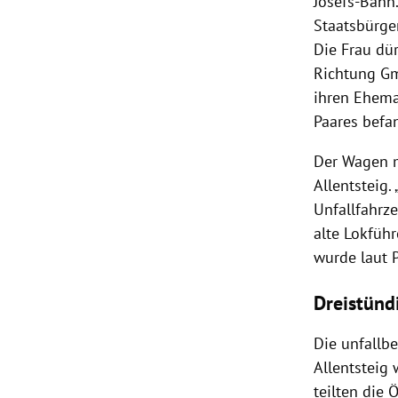
Josefs-Bahn
Staatsbürger
Die Frau dü
Richtung Gm
ihren Eheman
Paares befa
Der Wagen m
Allentsteig
Unfallfahrze
alte Lokführ
wurde laut 
Dreistünd
Die unfallb
Allentsteig
teilten die 