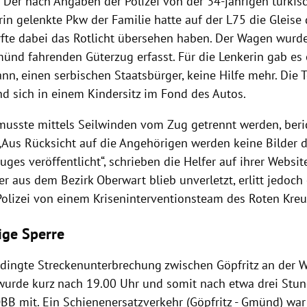
. Der nach Angaben der Polizei von der 34-jährigen türkis
in gelenkte Pkw der Familie hatte auf der L75 die Gleise
rfte dabei das Rotlicht übersehen haben. Der Wagen wur
ünd fahrenden Güterzug erfasst. Für die Lenkerin gab es 
n, einen serbischen Staatsbürger, keine Hilfe mehr. Die 
nd sich in einem Kindersitz im Fond des Autos.
usste mittels Seilwinden vom Zug getrennt werden, beric
. „Aus Rücksicht auf die Angehörigen werden keine Bilder 
uges veröffentlicht“, schrieben die Helfer auf ihrer Websit
er aus dem Bezirk Oberwart blieb unverletzt, erlitt jedoch
Polizei von einem Kriseninterventionsteam des Roten Kreu
ige Sperre
edingte Streckenunterbrechung zwischen Göpfritz an der 
 wurde kurz nach 19.00 Uhr und somit nach etwa drei Stu
ÖBB mit. Ein Schienenersatzverkehr (Göpfritz - Gmünd) war 