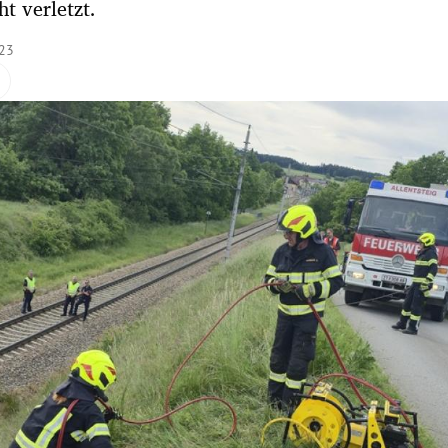
ht verletzt.
:23
Hinweis öffnen/schließen