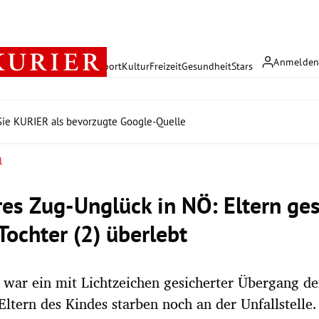
Anmelde
rreich
Politik
Wirtschaft
Sport
Kultur
Freizeit
Gesundheit
Stars
ie KURIER als bevorzugte Google-Quelle
l
es Zug-Unglück in NÖ: Eltern ges
Tochter (2) überlebt
 war ein mit Lichtzeichen gesicherter Übergang de
Eltern des Kindes starben noch an der Unfallstelle