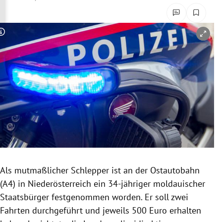
rreich Untermenü
rt Untermenü
Copyright-Hinweis öffnen/schließen
schaft Untermenü
s Untermenü
zeit Untermenü
undheit Untermenü
tur Untermenü
Als mutmaßlicher Schlepper ist an der Ostautobahn
nung Untermenü
(A4) in Niederösterreich ein 34-jähriger moldauischer
Staatsbürger festgenommen worden. Er soll zwei
lität Untermenü
Fahrten durchgeführt und jeweils 500 Euro erhalten