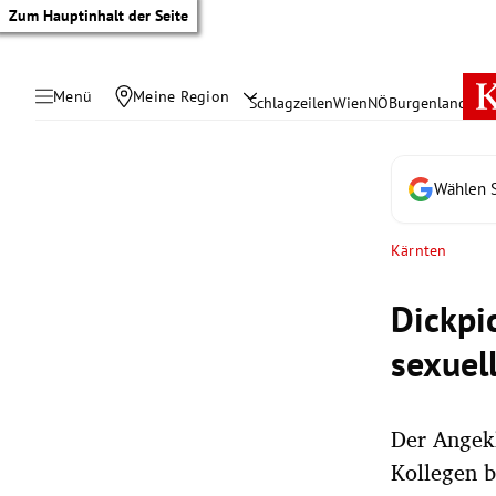
Zum Hauptinhalt der Seite
Menü
Meine Region
Schlagzeilen
Wien
NÖ
Burgenland
Öste
Wählen S
Kärnten
Dickpi
sexuell
Der Angekl
tik Untermenü
Kollegen b
rreich Untermenü