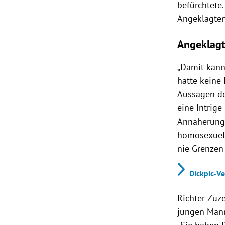
befürchtete.
Angeklagten
Angeklagt
„Damit kann 
hätte keine
Aussagen de
eine Intrige
Annäherungs
homosexuell
nie Grenzen
Dickpic-V
Richter Zuz
jungen Männ