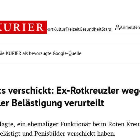
Anmelde
rreich
Politik
Wirtschaft
Sport
Kultur
Freizeit
Gesundheit
Stars
ie KURIER als bevorzugte Google-Quelle
cs verschickt: Ex-Rotkreuzler we
er Belästigung verurteilt
agte, ein ehemaliger Funktionär beim Roten Kreuz
elästigt und Penisbilder verschickt haben.