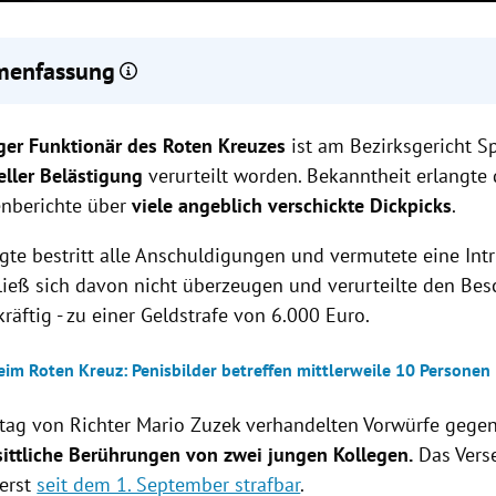
enfassung
Funktionär des Roten Kreuzes wurde wegen sexueller Belästigun
ger Funktionär des Roten Kreuzes
fe verurteilt, Urteil nicht rechtskräftig.
ist am Bezirksgericht Sp
nge Kollegen berichteten von unsittlichen Berührungen und dem
eller Belästigung
verurteilt worden. Bekanntheit erlangte 
tos, der Angeklagte bestritt alle Vorwürfe.
nberichte über
viele angeblich verschickte Dickpicks
.
fälle wurden nach Gerüchten und einer Anzeige öffentlich, beide 
näre verließen das Rote Kreuz.
gte bestritt alle Anschuldigungen und vermutete eine Intr
ließ sich davon nicht überzeugen und verurteilte den Bes
kräftig - zu einer Geldstrafe von 6.000 Euro.
eim Roten Kreuz: Penisbilder betreffen mittlerweile 10 Personen
ag von Richter Mario Zuzek verhandelten Vorwürfe gegen
ittliche Berührungen von zwei jungen Kollegen.
Das Vers
 erst
seit dem 1. September strafbar
.