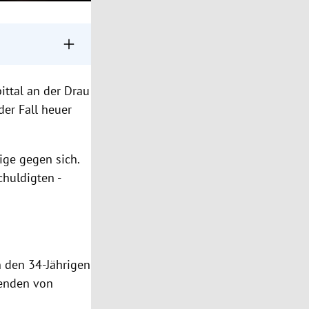
g zu 6.000 Euro
ittal an der Drau
 Erhalt von
der Fall heuer
betroffenen
ige gegen sich.
chuldigten -
 den 34-Jährigen
enden von