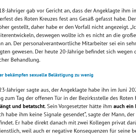
18-Jähriger gab vor Gericht an, dass der Angeklagte ihm 
fest des Roten Kreuzes fest ans Gesäß gefasst habe. De
öher gestellt, daher habe er den Vorfall nicht angezeigt. „
iterentwickeln, deswegen wollte ich es nicht an die groß
n an. Der personalverantwortliche Mitarbeiter sei ein seh
gten gewesen. Der heute 20-Jährige befindet sich wegen di
cher Behandlung.
er bekämpfen sexuelle Belästigung zu wenig
23-Jähriger sagte aus, der Angeklagte habe ihn im Juni 2
g zum Tag der offenen Tür in der Bezirksstelle des Roten 
rängt und betatscht
. Sein Vorgesetzter hätte ihm
auch ein 
„Ich habe ihm keine Signale gesendet“, sagte der Mann, der 
findet. Er habe direkt danach mit zwei Kollegen privat da
ienstlich, weil auch er negative Konsequenzen für seine b