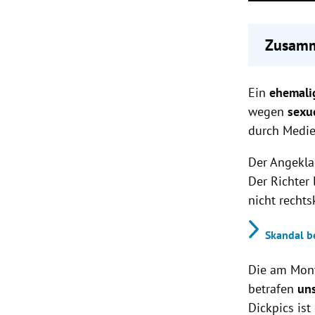
Zusamm
Ein Ex-
Ein
ehemali
Geldstra
Zwei ju
wegen
sexu
Penisfo
durch Medie
Die Vor
Funktio
Der Angekla
Der Richter 
nicht rechts
Skandal b
Die am Mont
betrafen
uns
Dickpics ist