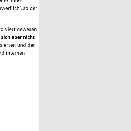
 eine hohe
werflich“, so der
nvolviert gewesen
 sich aber nicht
rsierten und der
nd internen