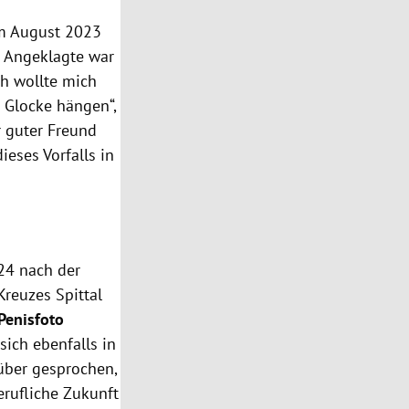
im August 2023
r Angeklagte war
Ich wollte mich
e Glocke hängen“,
r guter Freund
eses Vorfalls in
024 nach der
Kreuzes Spittal
Penisfoto
sich ebenfalls in
rüber gesprochen,
erufliche Zukunft