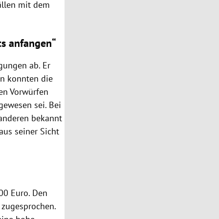
fällen mit dem
ts anfangen“
igungen ab. Er
en konnten die
den Vorwürfen
 gewesen sei. Bei
 anderen bekannt
aus seiner Sicht
000 Euro. Den
 zugesprochen.