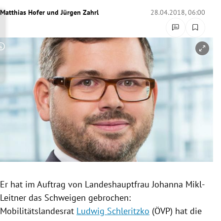
rreich Untermenü
Matthias Hofer
und
Jürgen Zahrl
28.04.2018, 06:00
rt Untermenü
Copyright-Hinweis öffnen/schließen
schaft Untermenü
s Untermenü
zeit Untermenü
undheit Untermenü
tur Untermenü
nung Untermenü
Er hat im Auftrag von
Landeshauptfrau
Johanna Mikl-
Leitner
das Schweigen gebrochen:
lität Untermenü
Mobilitätslandesrat
Ludwig Schleritzko
(
ÖVP
) hat die