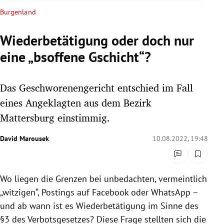
rreich Untermenü
Burgenland
rt Untermenü
Wiederbetätigung oder doch nur
eine „bsoffene Gschicht“?
schaft Untermenü
s Untermenü
Das Geschworenengericht entschied im Fall
eines Angeklagten aus dem Bezirk
zeit Untermenü
Mattersburg einstimmig.
undheit Untermenü
David Marousek
10.08.2022, 19:48
tur Untermenü
Wo liegen die Grenzen bei unbedachten, vermeintlich
nung Untermenü
„witzigen“, Postings auf Facebook oder WhatsApp –
lität Untermenü
und ab wann ist es Wiederbetätigung im Sinne des
§3 des Verbotsgesetzes? Diese Frage stellten sich die