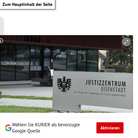
Zum Hauptinhalt der Seite
Copyright-Hinweis öffnen/schließen
Wählen Sie KURIER als bevorzugte
Aktivieren
tik Untermenü
Google-Quelle