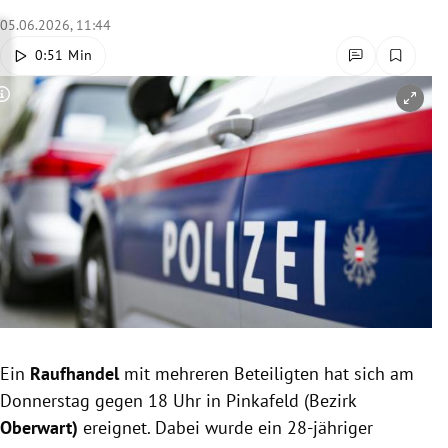
rreich Untermenü
05.06.2026, 11:44
0:51 Min
rt Untermenü
Copyright-Hinweis öffnen/schließen
schaft Untermenü
s Untermenü
zeit Untermenü
undheit Untermenü
tur Untermenü
nung Untermenü
Ein
Raufhandel
mit mehreren Beteiligten hat sich am
Donnerstag gegen 18 Uhr in Pinkafeld (Bezirk
lität Untermenü
Oberwart)
ereignet. Dabei wurde ein 28-jähriger