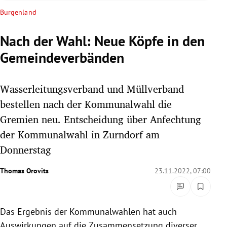
rreich Untermenü
Burgenland
rt Untermenü
Nach der Wahl: Neue Köpfe in den
Gemeindeverbänden
schaft Untermenü
s Untermenü
Wasserleitungsverband und Müllverband
bestellen nach der Kommunalwahl die
zeit Untermenü
Gremien neu. Entscheidung über Anfechtung
der Kommunalwahl in Zurndorf am
undheit Untermenü
Donnerstag
tur Untermenü
Thomas Orovits
23.11.2022, 07:00
nung Untermenü
lität Untermenü
Das Ergebnis der Kommunalwahlen hat auch
Auswirkungen auf die Zusammensetzung diverser