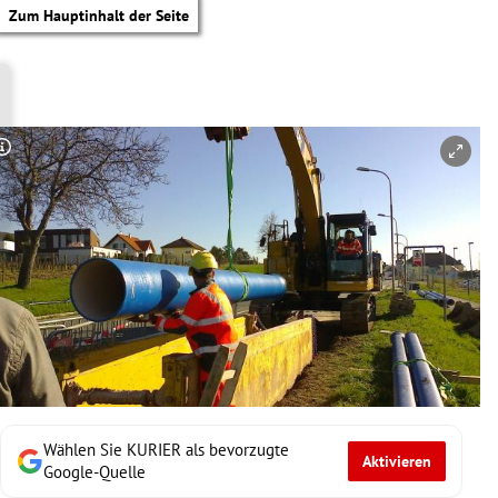
Zum Hauptinhalt der Seite
Copyright-Hinweis öffnen/schließen
Wählen Sie KURIER als bevorzugte
Aktivieren
tik Untermenü
Google-Quelle