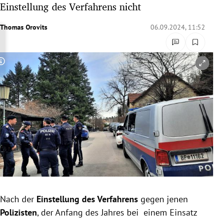
Einstellung des Verfahrens nicht
rreich Untermenü
Thomas Orovits
06.09.2024, 11:52
rt Untermenü
schaft Untermenü
Copyright-Hinweis öffnen/schließen
s Untermenü
zeit Untermenü
undheit Untermenü
tur Untermenü
nung Untermenü
Nach der
Einstellung des Verfahrens
gegen jenen
lität Untermenü
Polizisten
, der Anfang des Jahres bei einem Einsatz