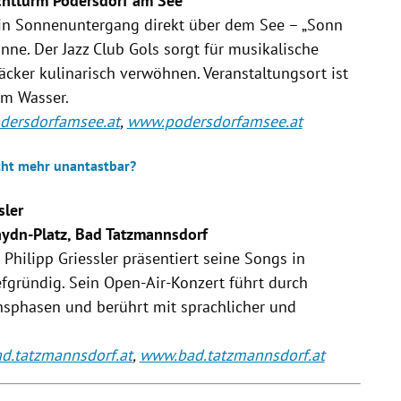
uchtturm Podersdorf am See
ein Sonnenuntergang direkt über dem See – „Sonn
Sinne. Der Jazz Club Gols sorgt für musikalische
cker kulinarisch verwöhnen. Veranstaltungsort ist
am Wasser.
dersdorfamsee.at
,
www.podersdorfamsee.at
icht mehr unantastbar?
sler
Haydn-Platz, Bad Tatzmannsdorf
hilipp Griessler präsentiert seine Songs in
efgründig. Sein Open-Air-Konzert führt durch
nsphasen und berührt mit sprachlicher und
d.tatzmannsdorf.at
,
www.bad.tatzmannsdorf.at