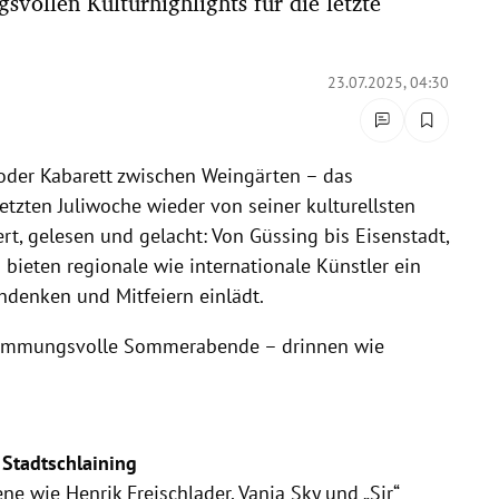
vollen Kulturhighlights für die letzte
23.07.2025, 04:30
oder Kabarett zwischen Weingärten – das
letzten Juliwoche wieder von seiner kulturellsten
rt, gelesen und gelacht: Von Güssing bis Eisenstadt,
 bieten regionale wie internationale Künstler ein
denken und Mitfeiern einlädt.
stimmungsvolle Sommerabende – drinnen wie
 Stadtschlaining
ne wie Henrik Freischlader, Vanja Sky und „Sir“