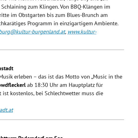
a Schlaining zum Klingen. Von BBQ-Klängen im
ritte im Obstgarten bis zum Blues-Brunch am
ochkarätiges Programm in einzigartigem Ambiente.
sburg@kultur-burgenland.at
,
www.kultur-
nstadt
sik erleben – das ist das Motto von „Music in the
owdfleckerl
ab 18:30 Uhr am Hauptplatz für
ist kostenlos, bei Schlechtwetter muss die
adt.at