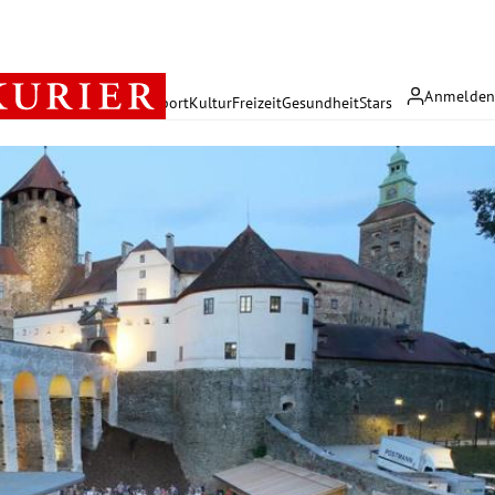
Anmelde
rreich
Politik
Wirtschaft
Sport
Kultur
Freizeit
Gesundheit
Stars