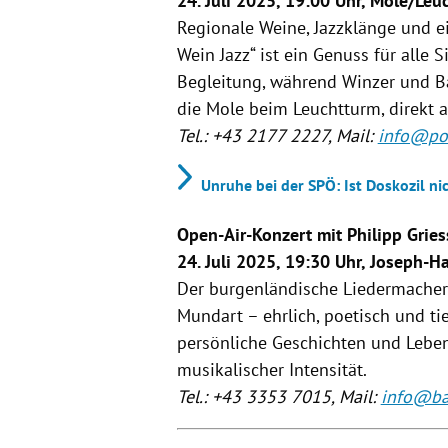
24. Juli 2025, 19:00 Uhr, Mole/Le
Regionale Weine, Jazzklänge und 
Wein Jazz“ ist ein Genuss für alle 
Begleitung, während Winzer und Bä
die Mole beim Leuchtturm, direkt 
Tel.: +43 2177 2227, Mail:
info@po
Unruhe bei der SPÖ: Ist Doskozil n
Open-Air-Konzert mit Philipp Gries
24. Juli 2025, 19:30 Uhr, Joseph-
Der burgenländische Liedermacher P
Mundart – ehrlich, poetisch und ti
persönliche Geschichten und Lebe
musikalischer Intensität.
Tel.: +43 3353 7015, Mail:
info@ba