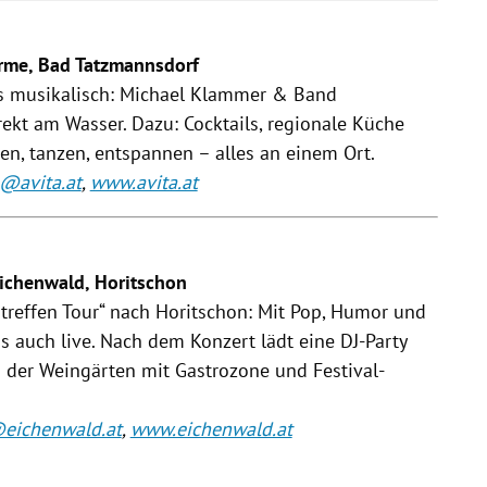
erme, Bad Tatzmannsdorf
s musikalisch: Michael Klammer & Band
rekt am Wasser. Dazu: Cocktails, regionale Küche
, tanzen, entspannen – alles an einem Ort.
o@avita.at
,
www.avita.at
Eichenwald, Horitschon
streffen Tour“ nach Horitschon: Mit Pop, Humor und
ns auch live. Nach dem Konzert lädt eine DJ-Party
n der Weingärten mit Gastrozone und Festival-
@eichenwald.at
,
www.eichenwald.at