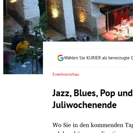
rt Untermenü
schaft Untermenü
s Untermenü
zeit Untermenü
Wählen Sie KURIER als bevorzugte 
undheit Untermenü
Eventvorschau
tur Untermenü
Jazz, Blues, Pop un
nung Untermenü
Juliwochenende
lität Untermenü
Wo Sie in den kommenden Tag