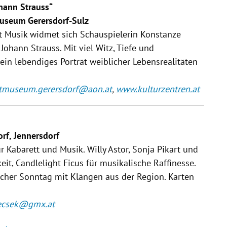
hann Strauss“
tmuseum Gerersdorf-Sulz
it Musik widmet sich Schauspielerin Konstanze
Johann Strauss. Mit viel Witz, Tiefe und
ein lebendiges Porträt weiblicher Lebensrealitäten
chtmuseum.gerersdorf@aon.at
,
www.kulturzentren.at
orf, Jennersdorf
 Kabarett und Musik. Willy Astor, Sonja Pikart und
eit, Candlelight Ficus für musikalische Raffinesse.
scher Sonntag mit Klängen aus der Region. Karten
ecsek@gmx.at