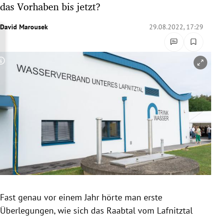
das Vorhaben bis jetzt?
rreich Untermenü
David Marousek
29.08.2022, 17:29
rt Untermenü
schaft Untermenü
Copyright-Hinweis öffnen/schließen
s Untermenü
zeit Untermenü
undheit Untermenü
tur Untermenü
nung Untermenü
Fast genau vor einem Jahr hörte man erste
lität Untermenü
Überlegungen, wie sich das Raabtal vom Lafnitztal