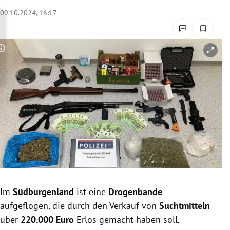
rreich Untermenü
09.10.2024, 16:17
rt Untermenü
Copyright-Hinweis öffnen/schließen
schaft Untermenü
s Untermenü
zeit Untermenü
undheit Untermenü
tur Untermenü
nung Untermenü
Im
Südburgenland
ist eine
Drogenbande
aufgeflogen, die durch den Verkauf von
Suchtmitteln
lität Untermenü
über
220.000 Euro
Erlös gemacht haben soll.