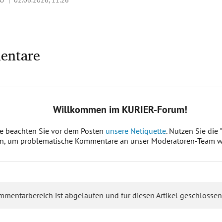
KO |
02.06.2026, 11:26
entare