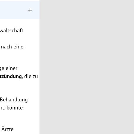
waltschaft
s
 nach einer
ge einer
ntzündung
, die zu
n Behandlung
ht, konnte
 Ärzte