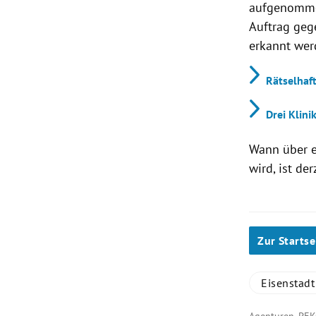
aufgenommen
Auftrag geg
erkannt wer
Rätselhaf
Drei Klini
Wann über e
wird, ist de
Zur Startse
Eisenstadt