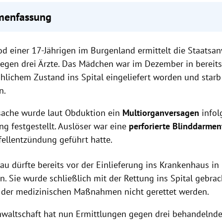
enfassung
ige stirbt nach Notoperation im Burgenland.
d einer 17-Jährigen im Burgenland ermittelt die Staatsan
e war
perforierte Blinddarmentzündung
mit Blutvergiftung.
nwaltschaft ermittelt gegen
drei Ärzte
, weiteres Gutachten läuft.
egen drei Ärzte. Das Mädchen war im Dezember in bereit
hlichem Zustand ins Spital eingeliefert worden und starb
n.
sache wurde laut Obduktion ein
Multiorganversagen
infol
ng festgestellt. Auslöser war eine
perforierte Blinddarme
fellentzündung geführt hatte.
rau dürfte bereits vor der Einlieferung ins Krankenhaus i
. Sie wurde schließlich mit der Rettung ins Spital gebrac
z der medizinischen Maßnahmen nicht gerettet werden.
nwaltschaft hat nun Ermittlungen gegen drei behandelnde