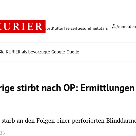
Anmelde
rreich
Politik
Wirtschaft
Sport
Kultur
Freizeit
Gesundheit
Stars
ie KURIER als bevorzugte Google-Quelle
rige stirbt nach OP: Ermittlunge
 starb an den Folgen einer perforierten Blinddar
:26