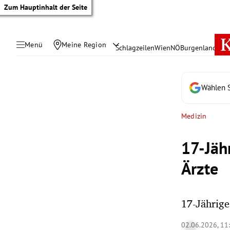
Zum Hauptinhalt der Seite
Menü
Meine Region
Schlagzeilen
Wien
NÖ
Burgenland
Öste
Wählen S
Medizin
17-Jäh
Ärzte
17-Jährige
tik Untermenü
02.06.2026, 11
rreich Untermenü