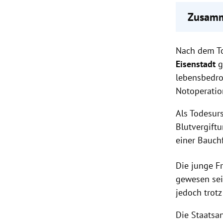
Zusamm
17-Jähr
Nach dem To
Ursach
Staatsa
Eisenstadt
g
lebensbedro
Notoperatio
Als Todesur
Blutvergiftu
einer Bauch
Die junge F
gewesen sein
jedoch trot
Die Staatsa