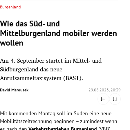
rreich Untermenü
Burgenland
rt Untermenü
Wie das Süd- und
Mittelburgenland mobiler werden
schaft Untermenü
wollen
s Untermenü
Am 4. September startet im Mittel- und
zeit Untermenü
Südburgenland das neue
undheit Untermenü
Anrufsammeltaxisystem (BAST).
tur Untermenü
David Marousek
29.08.2023, 20:39
nung Untermenü
Mit kommenden Montag soll im Süden eine neue
lität Untermenü
Mobilitätszeitrechnung beginnen – zumindest wenn
es nach den
Verkehrsbetrieben Burgenland
(VBB)