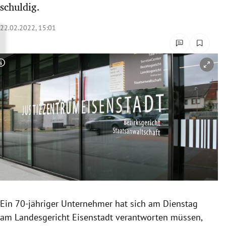
schuldig.
rreich Untermenü
22.02.2022, 15:01
rt Untermenü
schaft Untermenü
Copyright-Hinweis öffnen/schließen
s Untermenü
zeit Untermenü
undheit Untermenü
tur Untermenü
nung Untermenü
Ein 70-jähriger Unternehmer hat sich am Dienstag
lität Untermenü
am Landesgericht Eisenstadt verantworten müssen,