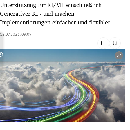
Unterstützung für KI/ML einschließlich
rreich Untermenü
Generativer KI - und machen
rt Untermenü
Implementierungen einfacher und flexibler.
schaft Untermenü
12.07.2023, 09:09
s Untermenü
Copyright-Hinweis öffnen/schließen
zeit Untermenü
undheit Untermenü
tur Untermenü
nung Untermenü
lität Untermenü