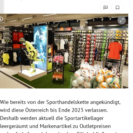
rreich Untermenü
rt Untermenü
Copyright-Hinweis öffnen/schließen
schaft Untermenü
s Untermenü
zeit Untermenü
undheit Untermenü
tur Untermenü
Wie bereits von der Sporthandelskette angekündigt,
nung Untermenü
wird diese Österreich bis Ende 2023 verlassen.
Deshalb werden aktuell die Sportartikellager
lität Untermenü
leergeräumt und Markenartikel zu Outletpreisen