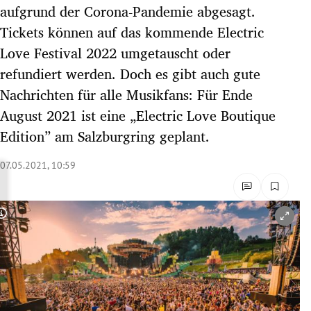
aufgrund der Corona-Pandemie abgesagt.
rreich Untermenü
Tickets können auf das kommende Electric
rt Untermenü
Love Festival 2022 umgetauscht oder
refundiert werden. Doch es gibt auch gute
schaft Untermenü
Nachrichten für alle Musikfans: Für Ende
August 2021 ist eine „Electric Love Boutique
s Untermenü
Edition” am Salzburgring geplant.
zeit Untermenü
07.05.2021, 10:59
undheit Untermenü
tur Untermenü
Copyright-Hinweis öffnen/schließen
nung Untermenü
lität Untermenü