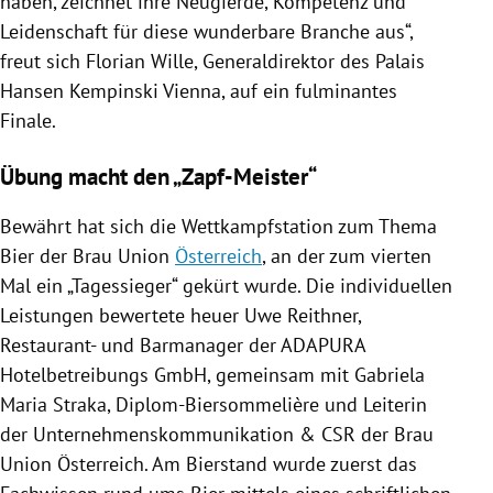
haben, zeichnet ihre Neugierde, Kompetenz und
Leidenschaft für diese wunderbare Branche aus“,
freut sich
Florian Wille
, Generaldirektor des Palais
Hansen Kempinski
Vienna
, auf ein fulminantes
Finale.
Übung macht den „Zapf-Meister“
Bewährt hat sich die Wettkampfstation zum Thema
Bier der Brau Union
Österreich
, an der zum vierten
Mal ein „Tagessieger“ gekürt wurde. Die individuellen
Leistungen bewertete heuer
Uwe Reithner
,
Restaurant- und Barmanager der
ADAPURA
Hotelbetreibungs GmbH
, gemeinsam mit
Gabriela
Maria Straka
, Diplom-Biersommelière und Leiterin
der Unternehmenskommunikation & CSR der Brau
Union
Österreich
. Am Bierstand wurde zuerst das