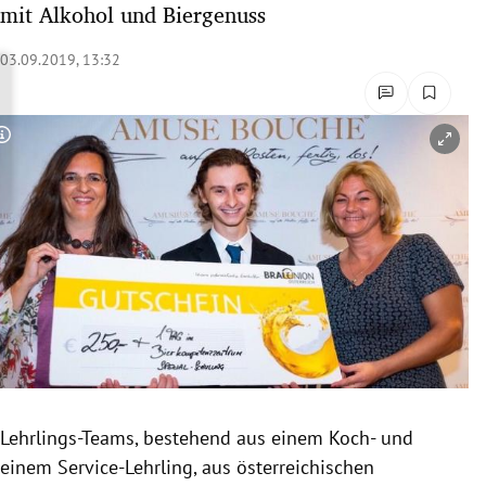
mit Alkohol und Biergenuss
rreich Untermenü
03.09.2019, 13:32
rt Untermenü
schaft Untermenü
Copyright-Hinweis öffnen/schließen
s Untermenü
zeit Untermenü
undheit Untermenü
tur Untermenü
nung Untermenü
Lehrlings-Teams, bestehend aus einem Koch- und
lität Untermenü
einem Service-Lehrling, aus österreichischen