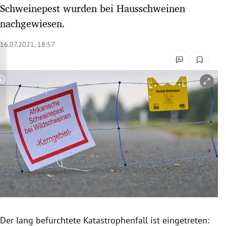
Schweinepest wurden bei Hausschweinen
rreich Untermenü
nachgewiesen.
rt Untermenü
16.07.2021, 18:57
schaft Untermenü
s Untermenü
Copyright-Hinweis öffnen/schließen
zeit Untermenü
undheit Untermenü
tur Untermenü
nung Untermenü
lität Untermenü
Der lang befürchtete Katastrophenfall ist eingetreten: