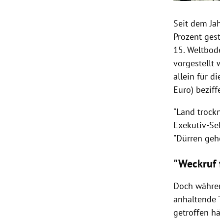
Seit dem Ja
Prozent ges
15. Weltbod
vorgestellt
allein für d
Euro) beziffe
"Land trockn
Exekutiv-Se
"Dürren geh
"Weckruf 
Doch währen
anhaltende 
getroffen h