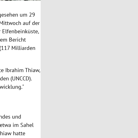
 gesehen um 29
Mittwoch auf der
 Elfenbeinküste,
dem Bericht
(117 Milliarden
te Ibrahim Thiaw,
öden (UNCCD).
wicklung."
andes und
 etwa im Sahel
Thiaw hatte