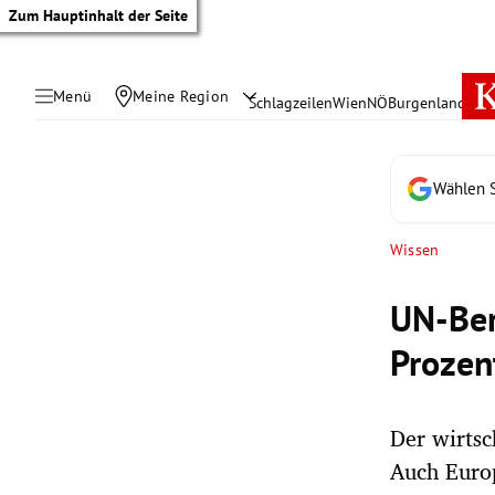
Zum Hauptinhalt der Seite
Menü
Meine Region
Schlagzeilen
Wien
NÖ
Burgenland
Öste
Wählen S
Wissen
UN-Ber
Prozen
Der wirtsc
tik Untermenü
Auch Europ
rreich Untermenü