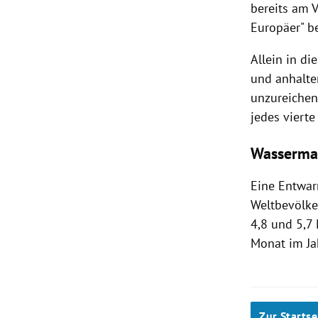
bereits am 
Europäer" be
Allein in d
und anhalte
unzureichen
jedes viert
Wasserma
Eine Entwarn
Weltbevölke
4,8 und 5,7
Monat im Jah
Zur Startse