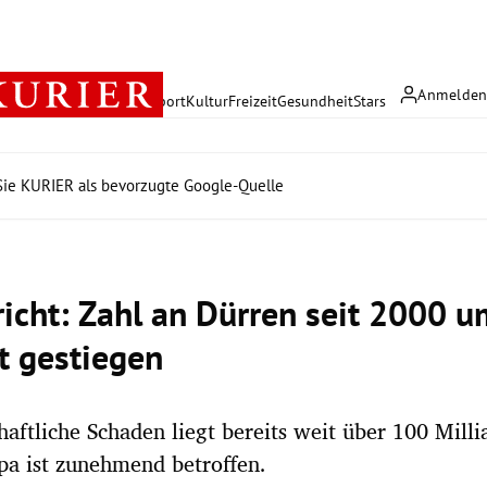
Anmelde
rreich
Politik
Wirtschaft
Sport
Kultur
Freizeit
Gesundheit
Stars
ie KURIER als bevorzugte Google-Quelle
icht: Zahl an Dürren seit 2000 
t gestiegen
haftliche Schaden liegt bereits weit über 100 Mill
a ist zunehmend betroffen.