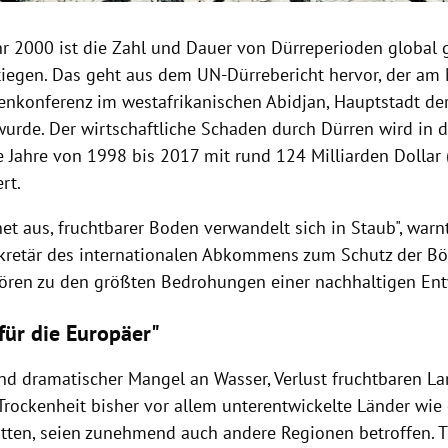
hr 2000 ist die Zahl und Dauer von Dürreperioden global
tiegen. Das geht aus dem UN-Dürrebericht hervor, der am 
enkonferenz im westafrikanischen Abidjan, Hauptstadt der
 wurde. Der wirtschaftliche Schaden durch Dürren wird in 
ie Jahre von 1998 bis 2017 mit rund 124 Milliarden Dollar 
rt.
et aus, fruchtbarer Boden verwandelt sich in Staub", warn
kretär des internationalen Abkommens zum Schutz der B
ören zu den größten Bedrohungen einer nachhaltigen Ent
für die Europäer"
d dramatischer Mangel an Wasser, Verlust fruchtbaren L
Trockenheit bisher vor allem unterentwickelte Länder wie
ätten, seien zunehmend auch andere Regionen betroffen. 