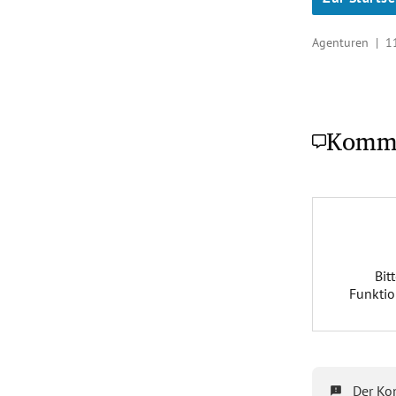
Agenturen |
1
Komm