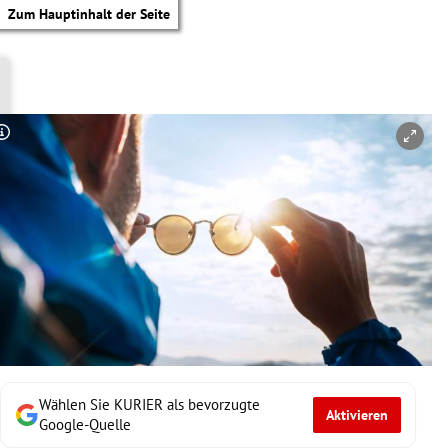
Zum Hauptinhalt der Seite
Copyright-Hinweis öffnen/schließen
Wählen Sie KURIER als bevorzugte
Aktivieren
tik Untermenü
Google-Quelle