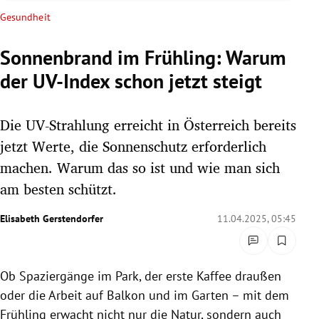
rreich Untermenü
Gesundheit
rt Untermenü
Sonnenbrand im Frühling: Warum
der UV-Index schon jetzt steigt
schaft Untermenü
s Untermenü
Die UV-Strahlung erreicht in Österreich bereits
jetzt Werte, die Sonnenschutz erforderlich
zeit Untermenü
machen. Warum das so ist und wie man sich
am besten schützt.
undheit Untermenü
Elisabeth Gerstendorfer
11.04.2025, 05:45
tur Untermenü
nung Untermenü
Ob Spaziergänge im Park, der erste Kaffee draußen
lität Untermenü
oder die Arbeit auf Balkon und im Garten – mit dem
Frühling erwacht nicht nur die Natur, sondern auch