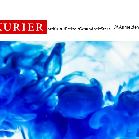
Anmelde
rreich
Politik
Wirtschaft
Sport
Kultur
Freizeit
Gesundheit
Stars