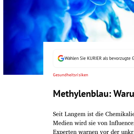
rt Untermenü
schaft Untermenü
s Untermenü
zeit Untermenü
Wählen Sie KURIER als bevorzugte 
undheit Untermenü
Gesundheitsrisiken
tur Untermenü
Methylenblau: Warum
nung Untermenü
Seit Langem ist die Chemikalie
lität Untermenü
Medien wird sie von Influenc
Experten warnen vor der unkr