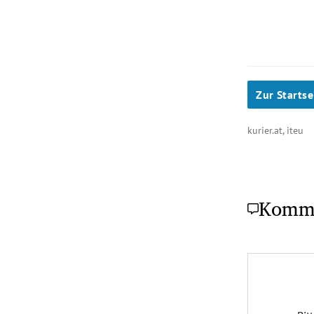
Zur Startse
kurier.at, iteu
Komm