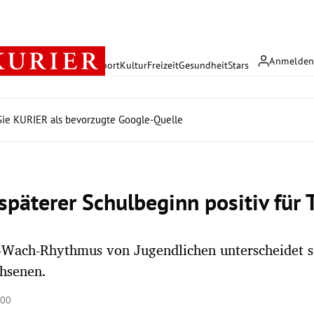
Anmelde
rreich
Politik
Wirtschaft
Sport
Kultur
Freizeit
Gesundheit
Stars
ie KURIER als bevorzugte Google-Quelle
 späterer Schulbeginn positiv für
f-Wach-Rhythmus von Jugendlichen unterscheidet 
hsenen.
:00