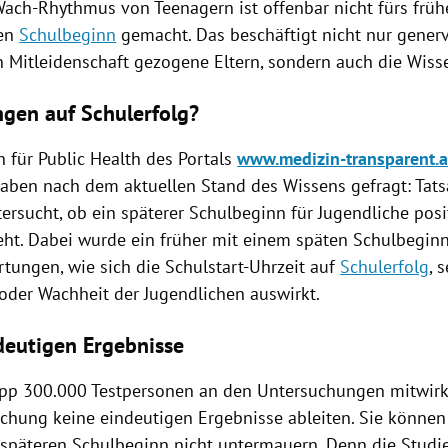
Wach-Rhythmus von Teenagern ist offenbar nicht fürs frü
gen
Schulbeginn
gemacht. Das beschäftigt nicht nur gener
n Mitleidenschaft gezogene Eltern, sondern auch die Wiss
gen auf Schulerfolg?
n für Public Health des Portals
www.medizin-transparent.a
aben nach dem aktuellen Stand des Wissens gefragt: Tats
ersucht, ob ein späterer
Schulbeginn
für Jugendliche pos
ieht. Dabei wurde ein früher mit einem späten
Schulbegin
tungen, wie sich die Schulstart-Uhrzeit auf
Schulerfolg
, 
oder Wachheit der Jugendlichen auswirkt.
deutigen Ergebnisse
p 300.000 Testpersonen an den Untersuchungen mitwirkt
schung keine eindeutigen Ergebnisse ableiten. Sie können
 späteren
Schulbeginn
nicht untermauern. Denn die Studie