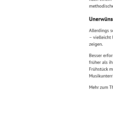
methodische
Unerwünsc
Allerdings s
– vielleicht
zeigen.
Besser erfo
früher als 
Frühstück me
Musikunterr
Mehr zum T