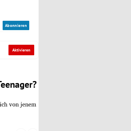
n
Abonnieren
Aktivieren
 Teenager?
sich von jenem