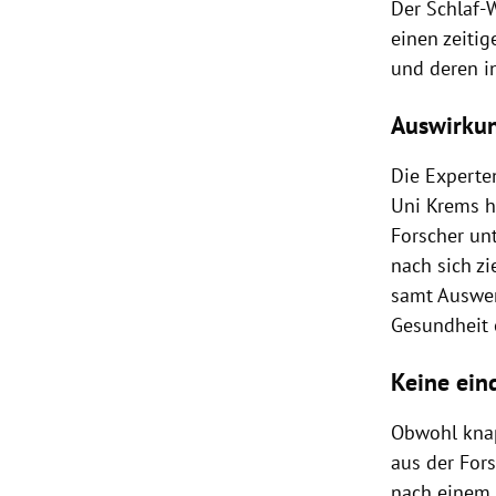
Der Schlaf-
einen zeiti
und deren i
Auswirkun
Die Experte
Uni Krems h
Forscher unt
nach sich z
samt Auswer
Gesundheit 
Keine ein
Obwohl knap
aus der For
nach einem