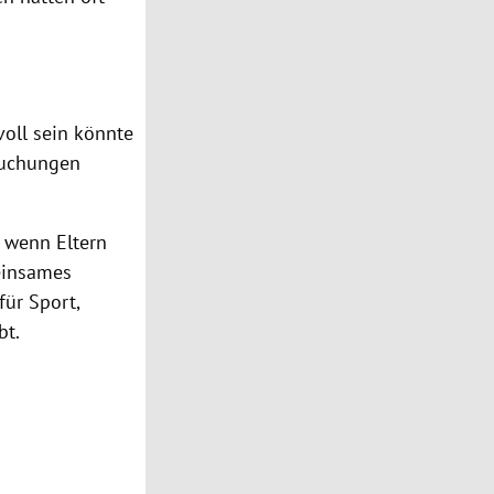
.
oll sein könnte
rsuchungen
a wenn Eltern
meinsames
für Sport,
bt.