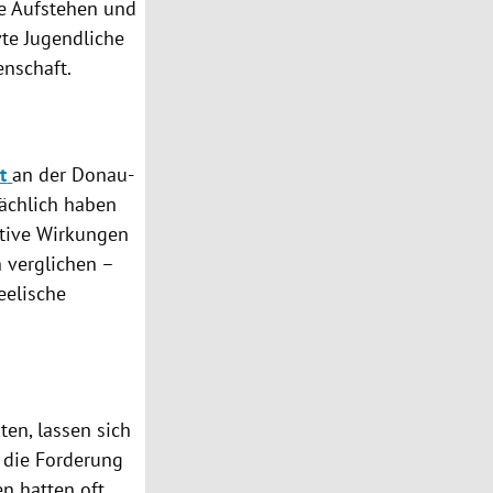
he Aufstehen und
vte Jugendliche
enschaft.
t
an der Donau-
ächlich haben
itive Wirkungen
n
verglichen –
seelische
en, lassen sich
 die Forderung
n hatten oft