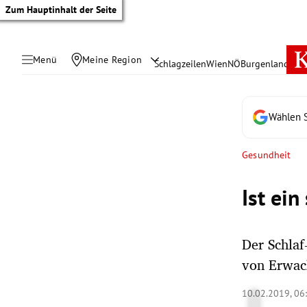
Zum Hauptinhalt der Seite
Menü
Meine Region
Schlagzeilen
Wien
NÖ
Burgenland
Öste
Wählen S
Gesundheit
Ist ein
Der Schla
von Erwac
tik Untermenü
10.02.2019, 06
rreich Untermenü