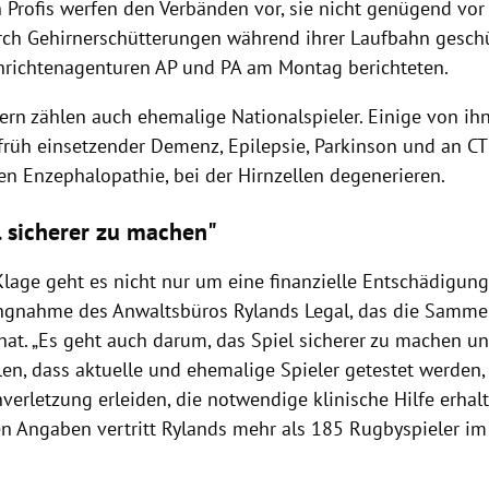
n Profis werfen den Verbänden vor, sie nicht genügend vo
ch Gehirnerschütterungen während ihrer Laufbahn geschü
hrichtenagenturen AP und PA am Montag berichteten.
ern zählen auch ehemalige Nationalspieler. Einige von ih
früh einsetzender Demenz, Epilepsie, Parkinson und an CT
en Enzephalopathie, bei der Hirnzellen degenerieren.
l sicherer zu machen"
Klage geht es nicht nur um eine finanzielle Entschädigung“
ungnahme des Anwaltsbüros Rylands Legal, das die Samme
 hat. „Es geht auch darum, das Spiel sicherer zu machen u
len, dass aktuelle und ehemalige Spieler getestet werden, d
nverletzung erleiden, die notwendige klinische Hilfe erhal
n Angaben vertritt Rylands mehr als 185 Rugbyspieler im 