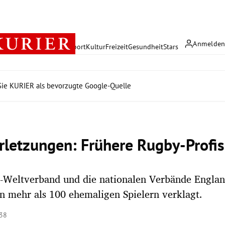
Anmelde
rreich
Politik
Wirtschaft
Sport
Kultur
Freizeit
Gesundheit
Stars
ie KURIER als bevorzugte Google-Quelle
rletzungen: Frühere Rugby-Profis
-Weltverband und die nationalen Verbände Engla
 mehr als 100 ehemaligen Spielern verklagt.
:38