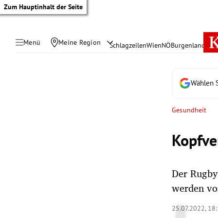
Zum Hauptinhalt der Seite
Menü
Meine Region
Schlagzeilen
Wien
NÖ
Burgenland
Öste
Wählen S
Gesundheit
Kopfve
Der Rugby
werden von
tik Untermenü
25.07.2022, 18
rreich Untermenü