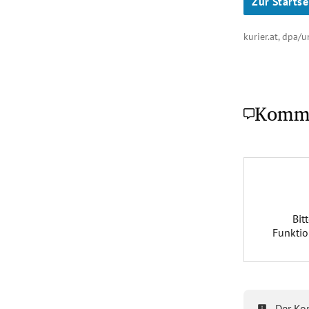
Zur Startse
kurier.at, dpa
Komm