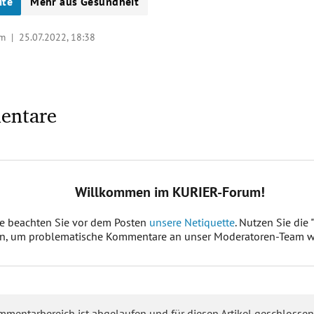
ite
Mehr aus Gesundheit
/um |
25.07.2022, 18:38
entare