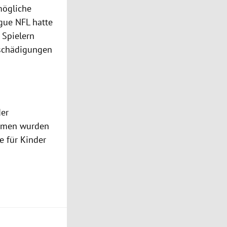
mögliche
ague NFL hatte
 Spielern
tschädigungen
der
ahmen wurden
e für Kinder