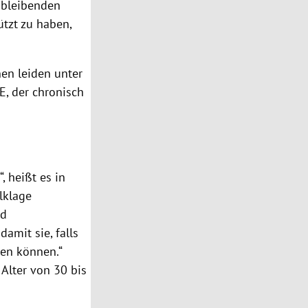
r bleibenden
tzt zu haben,
nen leiden unter
E, der chronisch
, heißt es in
lklage
nd
amit sie, falls
ten können.“
Alter von 30 bis