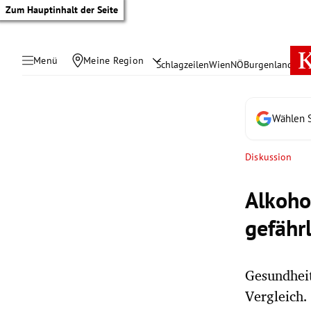
Zum Hauptinhalt der Seite
Menü
Meine Region
Schlagzeilen
Wien
NÖ
Burgenland
Öste
Wählen S
Diskussion
Alkoho
gefähr
Gesundheit
tik Untermenü
Vergleich.
rreich Untermenü