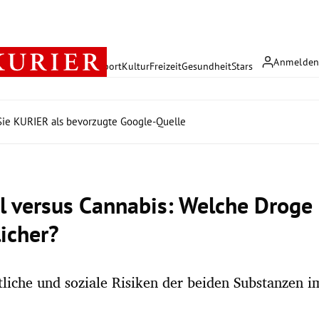
Anmelde
rreich
Politik
Wirtschaft
Sport
Kultur
Freizeit
Gesundheit
Stars
ie KURIER als bevorzugte Google-Quelle
l versus Cannabis: Welche Droge 
licher?
liche und soziale Risiken der beiden Substanzen i