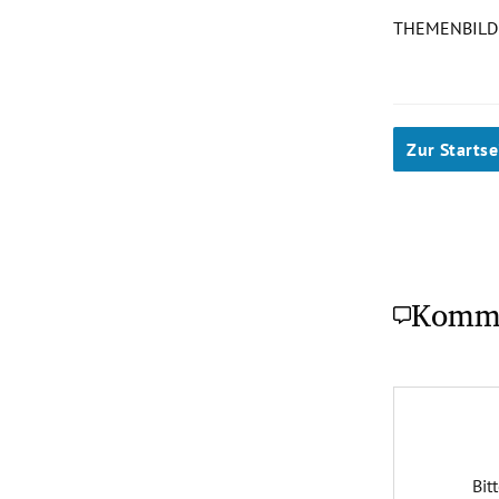
THEMENBILD
Slide 1 von 2
Zur Startse
Komm