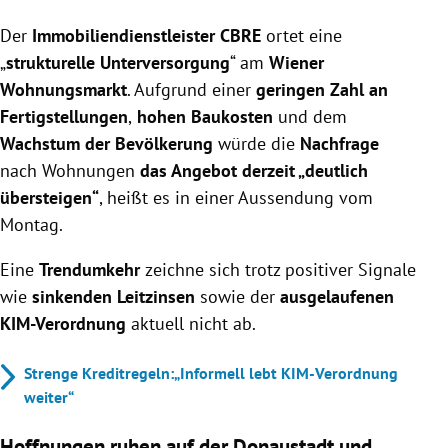
CBRE sieht eine strukturelle Unterversorgung am
Der
Immobiliendienstleister CBRE
Wiener Wohnungsmarkt, da die Nachfrage das
ortet eine
Angebot deutlich übersteigt.
„
strukturelle Unterversorgung
“ am
Wiener
Die Fertigstellungen im großvolumigen Neubau
Wohnungsmarkt
. Aufgrund einer
geringen Zahl an
sinken, besonders im frei finanzierten Mietsektor,
Fertigstellungen
,
hohen Baukosten
und dem
und eine Entspannung ist auch 2026 nicht in Sicht.
Wachstum der Bevölkerung
würde die
Nachfrage
Preise für Eigentumswohnungen und Spitzenmieten
nach Wohnungen
das Angebot derzeit „deutlich
sind weiter gestiegen, eine Trendwende wird
übersteigen“
, heißt es in einer Aussendung vom
kurzfristig nicht erwartet.
Montag.
Eine
Trendumkehr
zeichne sich trotz positiver Signale
wie
sinkenden Leitzinsen
sowie der
ausgelaufenen
KIM-Verordnung
aktuell nicht ab.
Strenge Kreditregeln:„Informell lebt KIM-Verordnung
weiter“
Hoffnungen ruhen auf der Donaustadt und