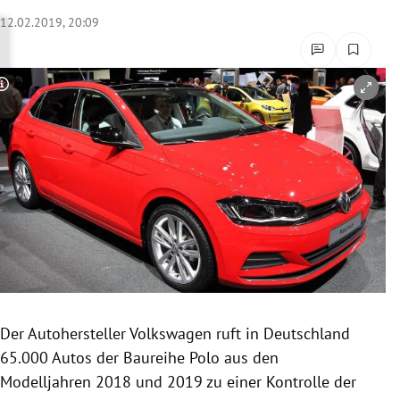
rreich Untermenü
12.02.2019, 20:09
rt Untermenü
Copyright-Hinweis öffnen/schließen
schaft Untermenü
s Untermenü
zeit Untermenü
undheit Untermenü
tur Untermenü
nung Untermenü
Der Autohersteller
Volkswagen
ruft in
Deutschland
65.000
Autos
der Baureihe Polo aus den
lität Untermenü
Modelljahren
2018 und 2019 zu einer Kontrolle der