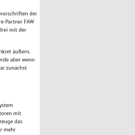
orschriften der
ure-Partner FAW
rei mit der
nkret äußern.
werde aber wenn
war zunächst
system
toren mit
rzeuge das
er mehr