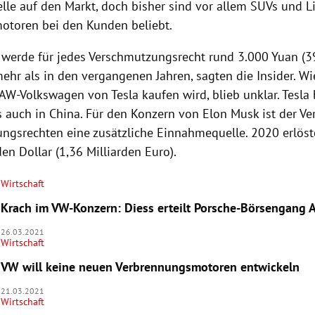
lle auf den Markt, doch bisher sind vor allem SUVs und 
otoren bei den Kunden beliebt.
werde für jedes Verschmutzungsrecht rund 3.000 Yuan (3
hr als in den vergangenen Jahren, sagten die Insider. Wie
FAW-Volkswagen von Tesla kaufen wird, blieb unklar. Tesla
s auch in China. Für den Konzern von Elon Musk ist der Ve
ngsrechten eine zusätzliche Einnahmequelle. 2020 erlöst
den Dollar (1,36 Milliarden Euro).
Wirtschaft
Krach im VW-Konzern: Diess erteilt Porsche-Börsengang 
26.03.2021
Wirtschaft
VW will keine neuen Verbrennungsmotoren entwickeln
21.03.2021
Wirtschaft