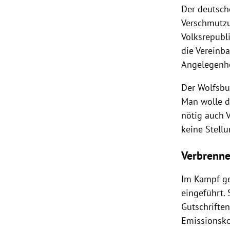
Der deutsch
Verschmutzu
Volksrepubl
die Vereinb
Angelegenhe
Der Wolfsbu
Man wolle di
nötig auch 
keine Stell
Verbrenne
Im Kampf ge
eingeführt.
Gutschrifte
Emissionsko