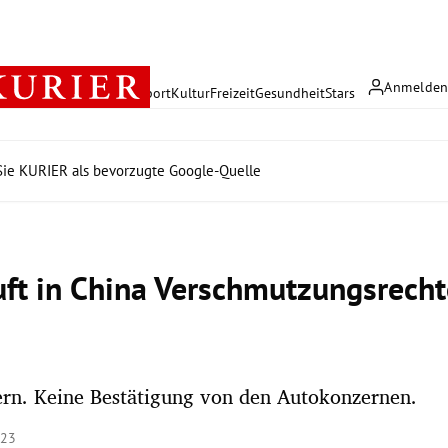
Anmelde
rreich
Politik
Wirtschaft
Sport
Kultur
Freizeit
Gesundheit
Stars
ie KURIER als bevorzugte Google-Quelle
ft in China Verschmutzungsrecht
ern. Keine Bestätigung von den Autokonzernen.
:23