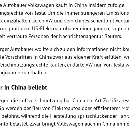
e Autobauer Volkswagen kauft in China Insidern zufolge
ngsrechte von Tesla. Um die immer strengeren Emissionsv
ik einzuhalten, seien VW und sein chinesischer Joint-Vent
arung mit dem US-Elektroautobauer eingegangen, sagten d
it vertraute Personen der Nachrichtenagentur Reuters.
rger Autobauer wollte sich zu den Informationen nicht ko
e Vorschriften in China zwar aus eigener Kraft erfüllen, 
Verschmutzungsrechte kaufen, erklärte VW nur. Von Tesla 
ungnahme zu erhalten.
r in China beliebt
gen die Luftverschmutzung hat China ein Art Zertifikate
 So werden der Bau von Elektroautos oder effizienterer Mo
n belohnt, während die Herstellung spritschluckender Fah
nto belastet. Zwar bringt Volkswagen auch in China imm