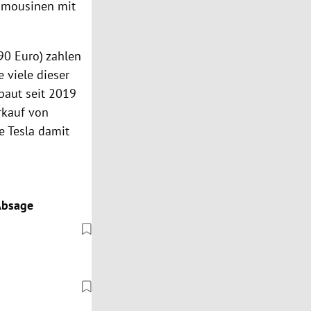
Limousinen mit
90 Euro) zahlen
 viele dieser
 baut seit 2019
rkauf von
e Tesla damit
Absage