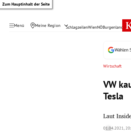
Zum Hauptinhalt der Seite
Menü
Meine Region
Schlagzeilen
Wien
NÖ
Burgenland
Öste
Wählen S
Wirtschaft
VW kau
Tesla
Laut Insid
tik Untermenü
01.04.2021, 20
rreich Untermenü