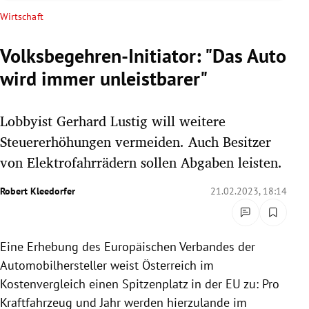
rreich Untermenü
Wirtschaft
rt Untermenü
Volksbegehren-Initiator: "Das Auto
wird immer unleistbarer"
schaft Untermenü
s Untermenü
Lobbyist Gerhard Lustig will weitere
Steuererhöhungen vermeiden. Auch Besitzer
zeit Untermenü
von Elektrofahrrädern sollen Abgaben leisten.
undheit Untermenü
Robert Kleedorfer
21.02.2023, 18:14
tur Untermenü
Eine Erhebung des Europäischen Verbandes der
nung Untermenü
Automobilhersteller weist Österreich im
lität Untermenü
Kostenvergleich einen Spitzenplatz in der EU zu: Pro
Kraftfahrzeug und Jahr werden hierzulande im