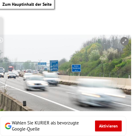
Zum Hauptinhalt der Seite
Copyright-Hinweis öffnen/schließen
Wählen Sie KURIER als bevorzugte
Aktivieren
tik Untermenü
Google-Quelle