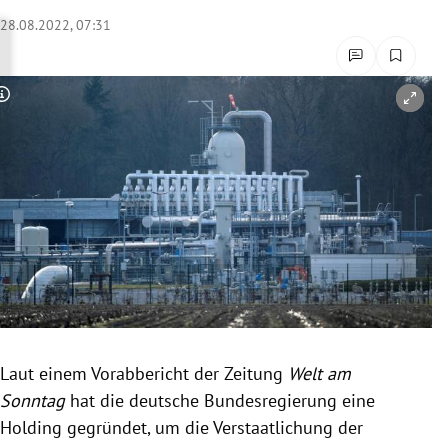
rreich Untermenü
28.08.2022, 07:31
rt Untermenü
Copyright-Hinweis öffnen/schließen
schaft Untermenü
s Untermenü
zeit Untermenü
undheit Untermenü
tur Untermenü
nung Untermenü
Laut einem Vorabbericht der Zeitung
Welt am
Sonntag
hat die deutsche Bundesregierung eine
lität Untermenü
Holding gegründet, um die Verstaatlichung der