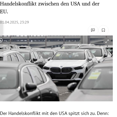
Handelskonflikt zwischen den USA und der
rreich Untermenü
EU.
rt Untermenü
01.04.2025, 23:29
schaft Untermenü
Copyright-Hinweis öffnen/schließen
s Untermenü
zeit Untermenü
undheit Untermenü
tur Untermenü
nung Untermenü
lität Untermenü
Der Handelskonflikt mit den USA spitzt sich zu. Denn: