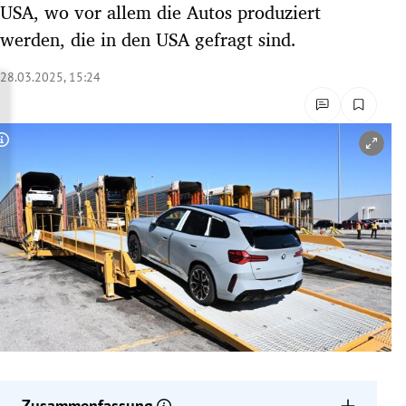
USA, wo vor allem die Autos produziert
rreich Untermenü
werden, die in den USA gefragt sind.
rt Untermenü
28.03.2025, 15:24
schaft Untermenü
Copyright-Hinweis öffnen/schließen
s Untermenü
zeit Untermenü
undheit Untermenü
tur Untermenü
nung Untermenü
lität Untermenü
Zusammenfassung