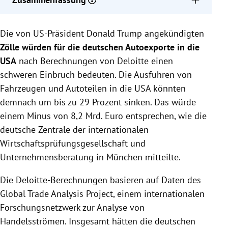
Trump's Zölle könnten deutsche Autoexporte in die
Die von US-Präsident Donald Trump angekündigten
USA um bis zu 29% senken, was einem Verlust von
8,2 Mrd. Euro entspricht.
Zölle würden für die deutschen Autoexporte in die
Deutsche Hersteller wie Mercedes, VW und BMW
USA
nach Berechnungen von Deloitte einen
produzieren in den USA, aber ihre Werke sind zu
schweren Einbruch bedeuten. Die Ausfuhren von
70% ausgelastet, was Investitionen in
Fahrzeugen und Autoteilen in die USA könnten
Kapazitätserweiterungen erfordert.
demnach um bis zu 29 Prozent sinken. Das würde
BMW produziert in South Carolina X-Modelle,
einem Minus von 8,2 Mrd. Euro entsprechen, wie die
Mercedes fertigt in Alabama SUVs, und VW stellt in
deutsche Zentrale der internationalen
Tennessee Fahrzeuge für den US-Markt her.
Wirtschaftsprüfungsgesellschaft und
Unternehmensberatung in München mitteilte.
Die Deloitte-Berechnungen basieren auf Daten des
Global Trade Analysis Project, einem internationalen
Forschungsnetzwerk zur Analyse von
Handelsströmen. Insgesamt hätten die deutschen