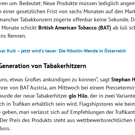
ren um. Bedeutet: Neue Produkte müssen lediglich ange
 einer gesetzlichen Frist von sechs Monaten auf den Mar
mancher Tabakkonzern zögerte offenbar keine Sekunde. D
s Monate schickt
British American Tobacco (BAT)
ab Juli s
ins Rennen.
r Kult – jetzt wird's teuer: Die Nikotin-Wende in Österreich
Generation von Tabakerhitzern
 uns, etwas Großes ankündigen zu können“, sagt
Stephan 
hrer von BAT Austria, am Mittwoch bei einem Pressetermin
 wurde der neue Tabakerhitzer
glo Hilo
, der in zwei Varian
ch in Trafiken erhältlich sein wird. Flagshipstores wie be
ne geben, man verlässt sich auf Empfehlungen der Trafikan
. Der Preis des Produkts steht aus wettbewerbsrechtliche
luss.