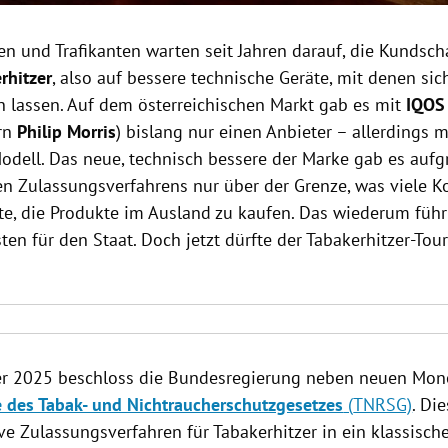
en und Trafikanten warten seit Jahren darauf, die Kundsch
rhitzer
, also auf bessere technische Geräte, mit denen sic
 lassen. Auf dem österreichischen Markt gab es mit
IQOS
rn
Philip Morris
) bislang nur einen Anbieter – allerdings 
Modell. Das neue, technisch bessere der Marke gab es aufg
en Zulassungsverfahrens nur über der Grenze, was viele
e, die Produkte im Ausland zu kaufen. Das wiederum führ
ten für den Staat. Doch jetzt dürfte der Tabakerhitzer-To
r 2025 beschloss die Bundesregierung neben neuen Mon
e des Tabak- und Nichtraucherschutzgesetzes
(
TNRSG)
. Di
ive Zulassungsverfahren für Tabakerhitzer in ein klassisch