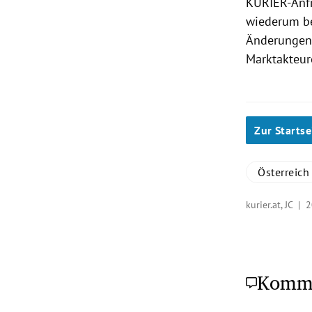
KURIER-Anfr
wiederum be
Änderungen 
Marktakteur
Zur Startse
Österreich
kurier.at, JC |
2
Komm