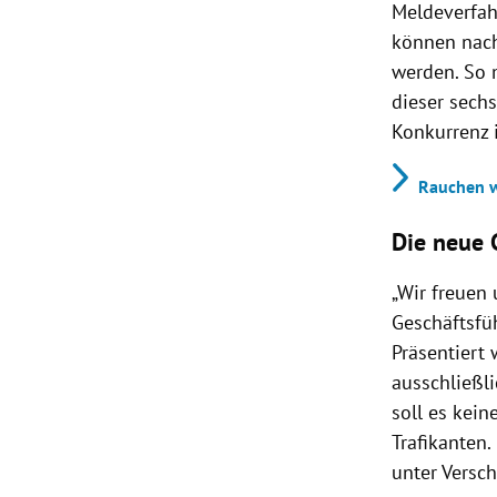
Meldeverfah
können nach
werden. So 
dieser sech
Konkurrenz 
Rauchen wa
Die neue 
„Wir freuen
Geschäftsfü
Präsentiert
ausschließli
soll es kei
Trafikanten
unter Versch