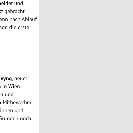
meldet und
kt gebracht
enn nach Ablauf
chon die erste
Heyng
, neuer
 in Wien.
ten und
im Mitbewerber
tinnen und
n Gründen noch