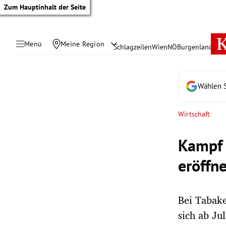
Zum Hauptinhalt der Seite
Menü
Meine Region
Schlagzeilen
Wien
NÖ
Burgenland
Öste
Wählen S
Wirtschaft
Kampf 
eröffne
Bei Tabake
tik Untermenü
sich ab Ju
rreich Untermenü