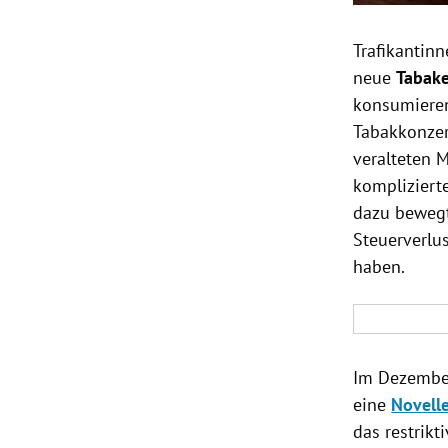
Trafikantinn
neue
Tabake
konsumieren
Tabakkonze
veralteten 
kompliziert
dazu bewegt
Steuerverlus
haben.
Im Dezembe
eine
Novell
das restrikt