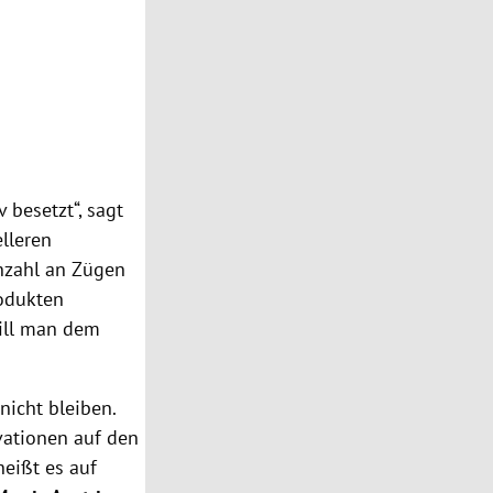
glo Hilo
Ab Juli kommt der neue Tabakerhitzer glo
 besetzt“, sagt
lleren
Anzahl an Zügen
rodukten
will man dem
nicht bleiben.
vationen auf den
eißt es auf