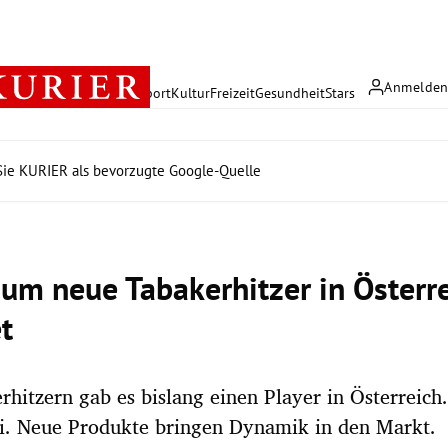
Anmelde
rreich
Politik
Wirtschaft
Sport
Kultur
Freizeit
Gesundheit
Stars
ie KURIER als bevorzugte Google-Quelle
um neue Tabakerhitzer in Österr
t
rhitzern gab es bislang einen Player in Österreich
li. Neue Produkte bringen Dynamik in den Markt.