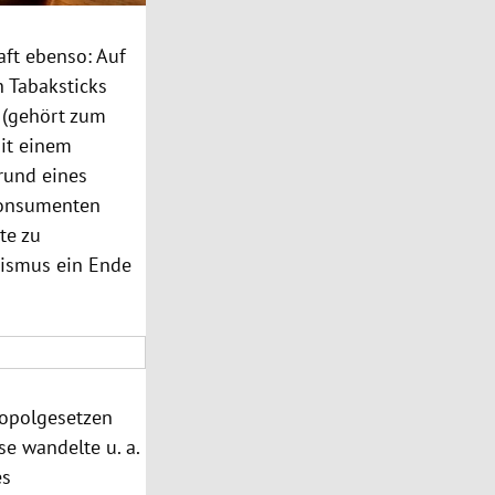
aft ebenso: Auf
h Tabaksticks
(gehört zum
mit einem
rund eines
 Konsumenten
te zu
urismus ein Ende
opolgesetzen
ese wandelte u. a.
es