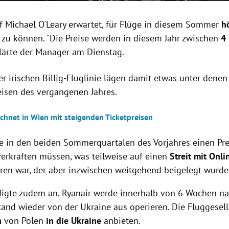
f Michael O'Leary erwartet, für Flüge in diesem Sommer
h
 zu können. "Die Preise werden in diesem Jahr zwischen
4
klärte der Manager am Dienstag.
er irischen Billig-Fluglinie lägen damit etwas unter dene
eisen des vergangenen Jahres.
echnet in Wien mit steigenden Ticketpreisen
te in den beiden Sommerquartalen des Vorjahres einen Pr
verkraften müssen, was teilweise auf einen
Streit mit Onl
ren war, der aber inzwischen weitgehend beigelegt wurde
digte zudem an, Ryanair werde innerhalb von 6 Wochen n
stand wieder von der Ukraine aus operieren. Die Fluggesel
n
von Polen
in die Ukraine
anbieten.