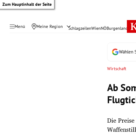
Zum Hauptinhalt der Seite
Menü
Meine Region
Schlagzeilen
Wien
NÖ
Burgenland
Öste
Wählen S
Wirtschaft
Ab Som
Flugti
Die Preise
tik Untermenü
Waffenstil
rreich Untermenü