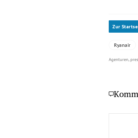
Zur Startse
Ryanair
Agenturen, pr
Komm