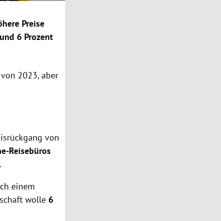
öhere Preise
 und 6 Prozent
n von 2023, aber
eisrückgang von
ine-Reisebüros
.
ach einem
lschaft wolle
6