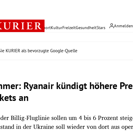
Anmelde
rreich
Politik
Wirtschaft
Sport
Kultur
Freizeit
Gesundheit
Stars
ie KURIER als bevorzugte Google-Quelle
mer: Ryanair kündigt höhere Prei
ckets an
 der Billig-Fluglinie sollen um 4 bis 6 Prozent stei
lstand in der Ukraine soll wieder von dort aus ope