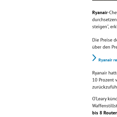
Ryanair
-Che
durchsetzen
steigen", er
Die Preise d
über den Pr
Ryanair r
Ryanair hat
10 Prozent 
zurückzufüh
O'Leary kün
Waffenstill
bis 8 Route