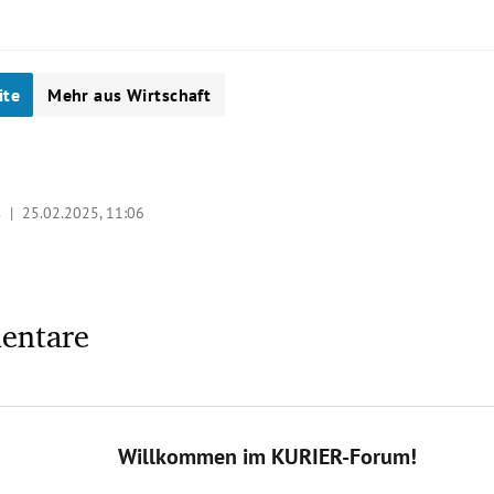
ite
Mehr aus Wirtschaft
es |
25.02.2025, 11:06
entare