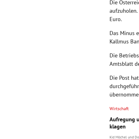
Die
Österrei
aufzuholen.
Euro.
Das Minus e
Kallmus Ban
Die Betrieb
Amtsblatt de
Die Post ha
durchgeführ
übernomme
Wirtschaft
Aufregung u
klagen
Kid Möchel
und
Do