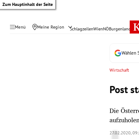
Zum Hauptinhalt der Seite
Menü
Meine Region
Schlagzeilen
Wien
NÖ
Burgenland
Öste
Wählen S
Wirtschaft
Post st
Die Österr
aufzuholen
tik Untermenü
27.02.2020, 09
rreich Untermenü