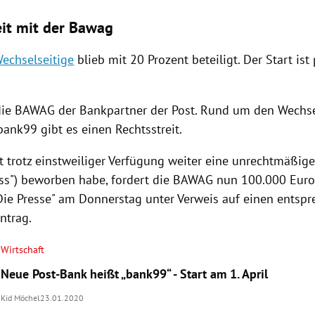
eit mit der Bawag
Wechselseitige
blieb mit 20 Prozent beteiligt. Der Start ist 
die BAWAG der Bankpartner der Post. Rund um den Wechse
bank99
gibt es einen Rechtsstreit.
st trotz einstweiliger Verfügung weiter eine unrechtmäßi
s") beworben habe, fordert die BAWAG nun 100.000 Euro 
"Die Presse" am Donnerstag unter Verweis auf einen entsp
ntrag.
Wirtschaft
Neue Post-Bank heißt „bank99“ - Start am 1. April
Kid Möchel
23.01.2020