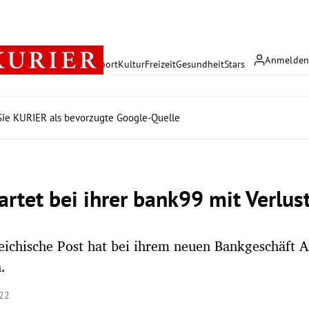
Anmelde
rreich
Politik
Wirtschaft
Sport
Kultur
Freizeit
Gesundheit
Stars
ie KURIER als bevorzugte Google-Quelle
artet bei ihrer bank99 mit Verlus
eichische Post hat bei ihrem neuen Bankgeschäft A
.
:22