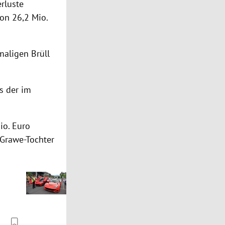
rluste
on 26,2 Mio.
aligen Brüll
s der im
io. Euro
 Grawe-Tochter
g