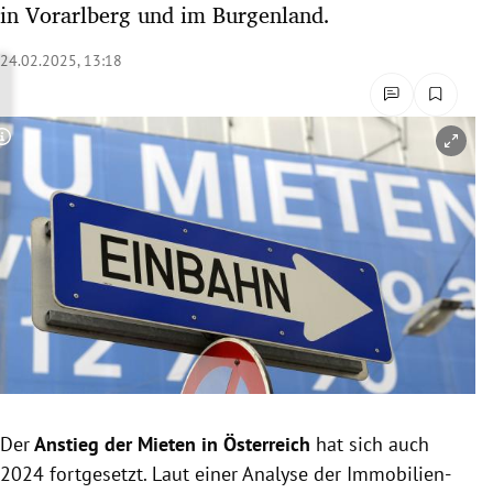
in Vorarlberg und im Burgenland.
rreich Untermenü
24.02.2025, 13:18
rt Untermenü
schaft Untermenü
Copyright-Hinweis öffnen/schließen
s Untermenü
zeit Untermenü
undheit Untermenü
tur Untermenü
nung Untermenü
Der
Anstieg der Mieten in Österreich
hat sich auch
lität Untermenü
2024 fortgesetzt. Laut einer Analyse der Immobilien-