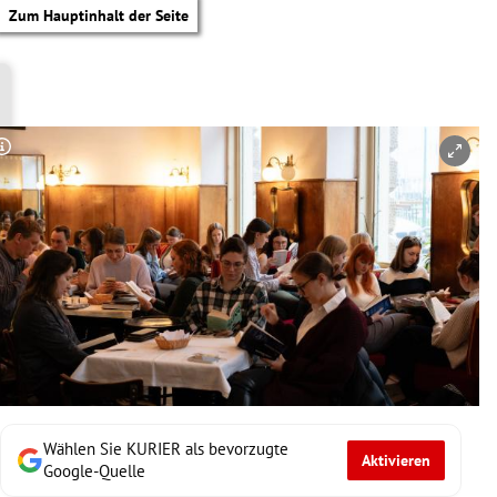
Zum Hauptinhalt der Seite
Copyright-Hinweis öffnen/schließen
Wählen Sie KURIER als bevorzugte
Aktivieren
tik Untermenü
Google-Quelle