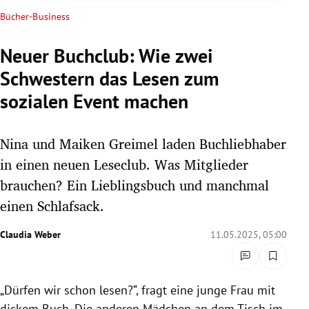
rreich Untermenü
Bücher-Business
rt Untermenü
Neuer Buchclub: Wie zwei
Schwestern das Lesen zum
schaft Untermenü
sozialen Event machen
s Untermenü
Nina und Maiken Greimel laden Buchliebhaber
zeit Untermenü
in einen neuen Leseclub. Was Mitglieder
undheit Untermenü
brauchen? Ein Lieblingsbuch und manchmal
einen Schlafsack.
tur Untermenü
Claudia Weber
11.05.2025, 05:00
nung Untermenü
lität Untermenü
„Dürfen wir schon lesen?“, fragt eine junge Frau mit
dickem Buch. Die anderen Mädchen an dem Tisch im