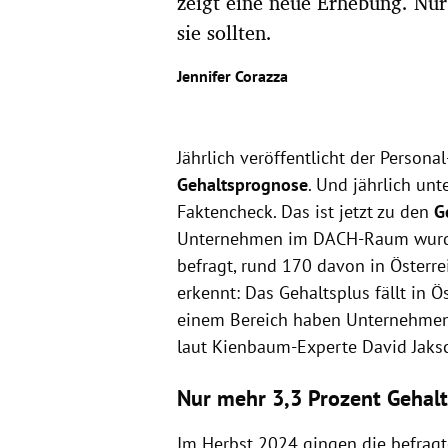
zeigt eine neue Erhebung. Nur 
sie sollten.
Jennifer Corazza
Jährlich veröffentlicht der Perso
Gehaltsprognose
. Und jährlich unt
Faktencheck. Das ist jetzt zu den
G
Unternehmen im DACH-Raum wurden 
befragt, rund 170 davon in Österr
erkennt: Das Gehaltsplus fällt in Ös
einem Bereich haben Unternehmen 
laut Kienbaum-Experte David Jaksc
Nur mehr 3,3 Prozent Gehalts
Im Herbst 2024 gingen die befrag