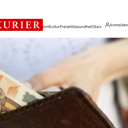
Anmelde
rreich
Politik
Wirtschaft
Sport
Kultur
Freizeit
Gesundheit
Stars