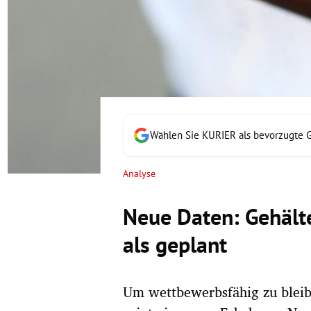
rt Untermenü
schaft Untermenü
s Untermenü
zeit Untermenü
Wählen Sie KURIER als bevorzugte 
undheit Untermenü
Analyse
tur Untermenü
Neue Daten: Gehälte
nung Untermenü
als geplant
lität Untermenü
Um wettbewerbsfähig zu bleib