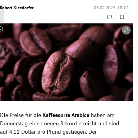
rreich Untermenü
Robert Kleedorfer
06.02.2025, 18:17
rt Untermenü
Copyright-Hinweis öffnen/schließen
schaft Untermenü
s Untermenü
zeit Untermenü
undheit Untermenü
tur Untermenü
nung Untermenü
Die Preise für die
Kaffeesorte Arabica
haben am
Donnerstag einen neuen Rekord erreicht und sind
lität Untermenü
auf 4,11 Dollar pro Pfund gestiegen. Der