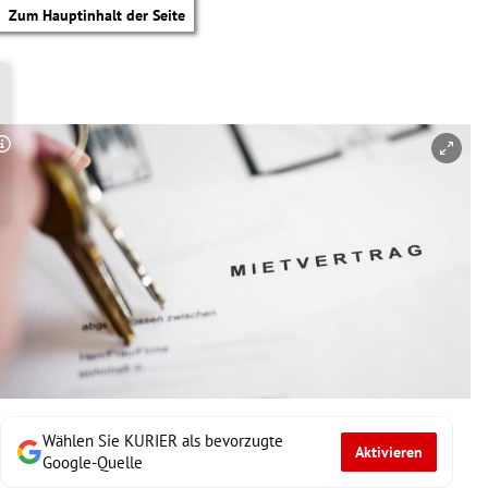
Zum Hauptinhalt der Seite
Copyright-Hinweis öffnen/schließen
Wählen Sie KURIER als bevorzugte
Aktivieren
tik Untermenü
Google-Quelle