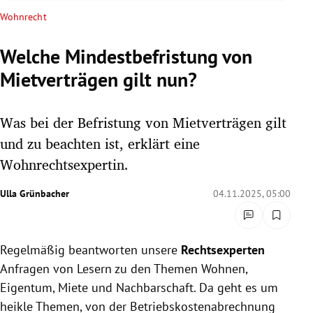
rreich Untermenü
Wohnrecht
rt Untermenü
Welche Mindestbefristung von
Mietverträgen gilt nun?
schaft Untermenü
s Untermenü
Was bei der Befristung von Mietverträgen gilt
und zu beachten ist, erklärt eine
zeit Untermenü
Wohnrechtsexpertin.
undheit Untermenü
Ulla Grünbacher
04.11.2025, 05:00
tur Untermenü
Regelmäßig beantworten unsere
Rechtsexperten
nung Untermenü
Anfragen von Lesern zu den Themen Wohnen,
lität Untermenü
Eigentum, Miete und Nachbarschaft. Da geht es um
heikle Themen, von der Betriebskostenabrechnung