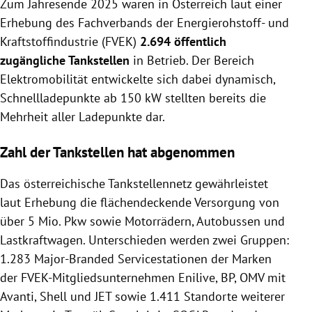
Zum Jahresende 2025 waren in Österreich laut einer
Ladeinfrastruktur für E-Autos und entwickeln sich
zu Energiehubs.
Erhebung des Fachverbands der Energierohstoff- und
Die Zahl der Tankstellen ist leicht rückläufig, das
Kraftstoffindustrie (FVEK)
2.694 öffentlich
Netz gewährleistet aber weiterhin flächendeckende
zugängliche Tankstellen
in Betrieb. Der Bereich
Versorgung.
Elektromobilität entwickelte sich dabei dynamisch,
Schnellladepunkte und alternative Kraftstoffe wie
Schnellladepunkte ab 150 kW stellten bereits die
HVO 100 gewinnen an Bedeutung, während
Mehrheit aller Ladepunkte dar.
konventionelle Kraftstoffe parallel bestehen
bleiben.
Zahl der Tankstellen hat abgenommen
Das österreichische Tankstellennetz gewährleistet
laut Erhebung die flächendeckende Versorgung von
über 5 Mio. Pkw sowie Motorrädern, Autobussen und
Lastkraftwagen. Unterschieden werden zwei Gruppen:
1.283 Major-Branded Servicestationen der Marken
der FVEK-Mitgliedsunternehmen Enilive, BP, OMV mit
Avanti, Shell und JET sowie 1.411 Standorte weiterer