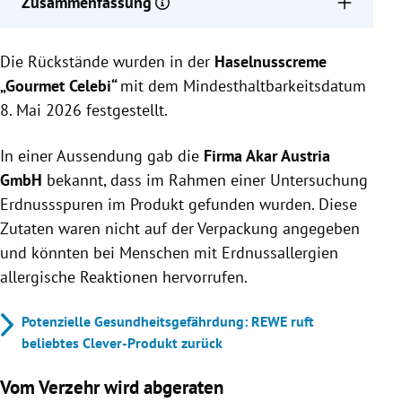
Zusammenfassung
Erdnussspuren in Haselnusscreme „Gourmet Celebi“
Die Rückstände wurden in der
mit MHD 8. Mai 2026 entdeckt.
Haselnusscreme
Nicht deklarierte Erdnussspuren könnten bei
„Gourmet Celebi“
mit dem Mindesthaltbarkeitsdatum
Allergikern Reaktionen verursachen.
8. Mai 2026 festgestellt.
Produkte wurden aus dem Handel genommen;
Kundenkontakt mit Akar Austria GmbH empfohlen.
In einer Aussendung gab die
Firma Akar Austria
GmbH
bekannt, dass im Rahmen einer Untersuchung
Erdnussspuren im Produkt gefunden wurden. Diese
Zutaten waren nicht auf der Verpackung angegeben
und könnten bei Menschen mit Erdnussallergien
allergische Reaktionen hervorrufen.
Potenzielle Gesundheitsgefährdung: REWE ruft
beliebtes Clever-Produkt zurück
Vom Verzehr wird abgeraten